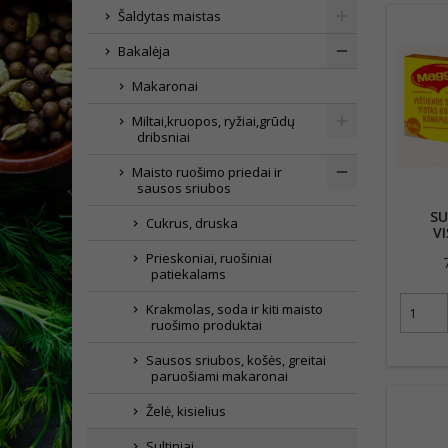
Šaldytas maistas
Bakalėja
Makaronai
Miltai,kruopos, ryžiai,grūdų
dribsniai
Maisto ruošimo priedai ir
sausos sriubos
SU
Cukrus, druska
V
Prieskoniai, ruošiniai
patiekalams
Krakmolas, soda ir kiti maisto
ruošimo produktai
Sausos sriubos, košės, greitai
paruošiami makaronai
Želė, kisielius
Sultiniai