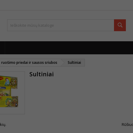
Paie
 ruošimo priedai ir sausos sriubos
Sultiniai
Sultiniai
kių.
Rūšiuo