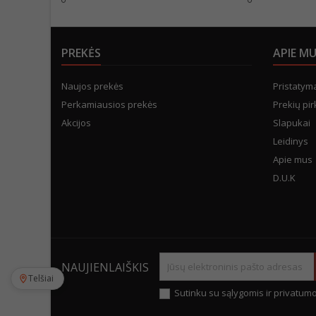
PREKĖS
APIE M
Naujos prekės
Pristatym
Perkamiausios prekės
Prekių pir
Akcijos
Slapukai
Leidinys
Apie mus
D.U.K
NAUJIENLAIŠKIS
Telšiai
Sutinku su sąlygomis ir privatumo