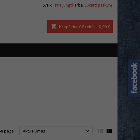
Sveiki,
Prisijungti
arba
Sukurti paskyrą
ška
Krepšelis
0
Prekės -
0,00 €



ti pagal
Aktualumas