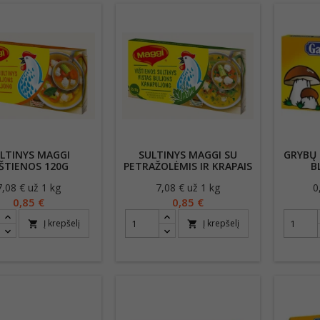
LTINYS MAGGI
SULTINYS MAGGI SU
GRYBŲ 
IŠTIENOS 120G
PETRAŽOLĖMIS IR KRAPAIS
B
120G
7,08 € už 1 kg
Kaina
7,08 € už 1 kg
Kaina
0
0,85 €
0,85 €
Į krepšelį
Į krepšelį
shopping_cart
shopping_cart