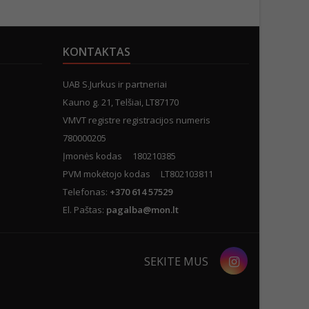
KONTAKTAS
UAB S.Jurkus ir partneriai
Kauno g. 21, Telšiai, LT87170
VMVT registre registracijos numeris
780000205
Įmonės kodas 180210385
PVM mokėtojo kodas LT802103811
Telefonas:
+370 614 57529
El. Paštas:
pagalba@mon.lt
Instagram
SEKITE MUS