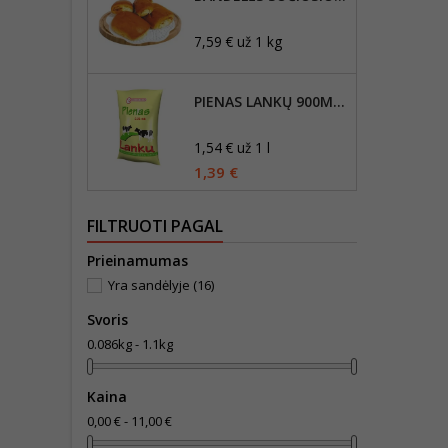
7,59 € už 1 kg
PIENAS LANKŲ 900ML, 2,5% RIEBUMO
1,54 € už 1 l
1,39 €
FILTRUOTI PAGAL
Prieinamumas
Yra sandėlyje
(16)
Svoris
0.086kg - 1.1kg
Kaina
0,00 € - 11,00 €