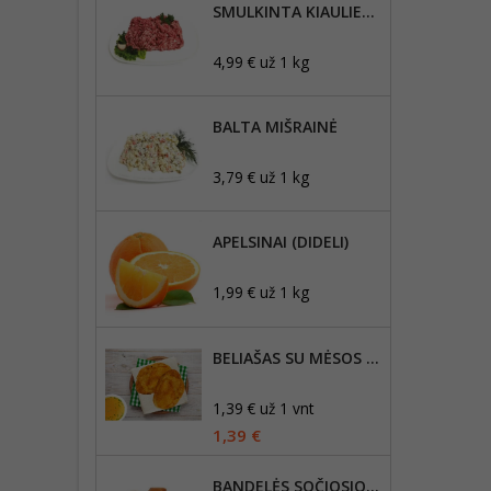
SMULKINTA KIAULIENOS MENTĖ, RIEBUMAS IKI 20%
4,99 € už 1 kg
BALTA MIŠRAINĖ
3,79 € už 1 kg
APELSINAI (DIDELI)
1,99 € už 1 kg
BELIAŠAS SU MĖSOS ĮDARU 1VNT
1,39 € už 1 vnt
1,39 €
BANDELĖS SOČIOSIOS 1KG