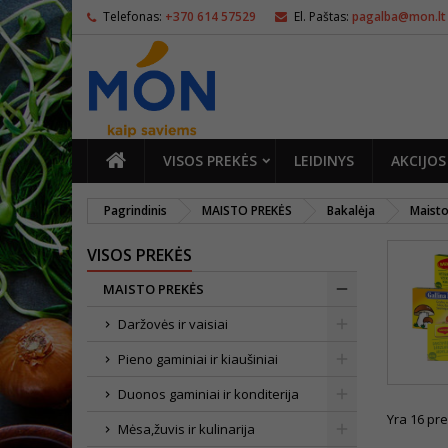
Telefonas:
+370 614 57529
El. Paštas:
pagalba@mon.lt
PAGRINDINIS
VISOS PREKĖS
LEIDINYS
AKCIJOS
Pagrindinis
MAISTO PREKĖS
Bakalėja
Maisto
VISOS PREKĖS
MAISTO PREKĖS
Daržovės ir vaisiai
Pieno gaminiai ir kiaušiniai
Duonos gaminiai ir konditerija
Yra 16 pre
Mėsa,žuvis ir kulinarija