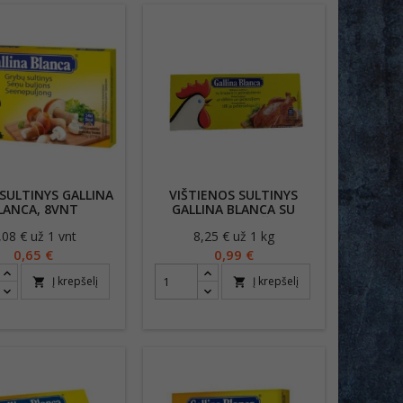
SULTINYS GALLINA
VIŠTIENOS SULTINYS
LANCA, 8VNT
GALLINA BLANCA SU
KRAPAIS IR PETRAŽOLĖMIS
,08 € už 1 vnt
Kaina
8,25 € už 1 kg
Kaina
120G
0,65 €
0,99 €
Į krepšelį
Į krepšelį
shopping_cart
shopping_cart