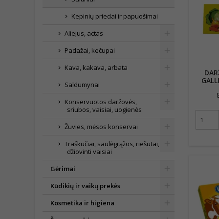
Kepinių priedai ir papuošimai
Aliejus, actas
Padažai, kečupai
Kava, kakava, arbata
DAR
GALL
Saldumynai
Konservuotos daržovės,
sriubos, vaisiai, uogienės
Žuvies, mėsos konservai
Traškučiai, saulėgrąžos, riešutai,
džiovinti vaisiai
Gėrimai
Kūdikių ir vaikų prekės
Kosmetika ir higiena