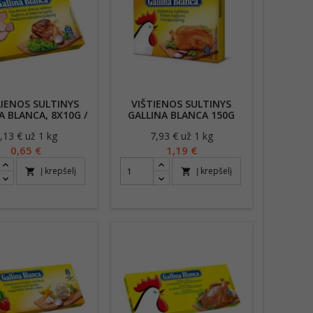
LIENOS SULTINYS
VIŠTIENOS SULTINYS
A BLANCA, 8X10G /
GALLINA BLANCA 150G
80G
,13 € už 1 kg
Kaina
7,93 € už 1 kg
Kaina
0,65 €
1,19 €
Į krepšelį
Į krepšelį
shopping_cart
shopping_cart