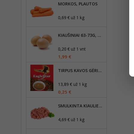
MORKOS, PLAUTOS
0,69 € už 1 kg
KIAUŠINIAI 63-73G, DYDIS L,10VNT
0,20 € už 1 vnt
1,99 €
TIRPUS KAVOS GĖRIMAS EAGLESTAR 3IN1, 18G
13,89 € už 1 kg
0,25 €
SMULKINTA KIAULIENA, RIEBUMAS IKI 30%
4,69 € už 1 kg