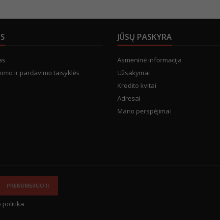
US
JŪSŲ PASKYRA
as
Asmeninė informacija
kimo ir pardavimo taisyklės
Užsakymai
Kredito kvitai
Adresai
Mano perspėjimai
 politika