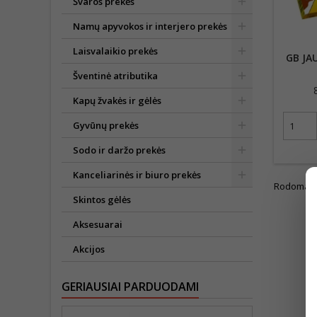
Švaros prekės
Namų apyvokos ir interjero prekės
Laisvalaikio prekės
GB JA
Šventinė atributika
Kapų žvakės ir gėlės
Gyvūnų prekės
Sodo ir daržo prekės
Kanceliarinės ir biuro prekės
Rodoma 1-1
Skintos gėlės
Aksesuarai
Akcijos
GERIAUSIAI PARDUODAMI