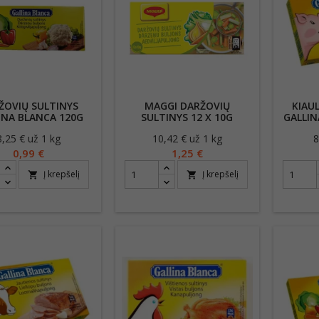
ŽOVIŲ SULTINYS
MAGGI DARŽOVIŲ
KIAU
INA BLANCA 120G
SULTINYS 12 X 10G
GALLIN
8,25 € už 1 kg
Kaina
10,42 € už 1 kg
Kaina
8
0,99 €
1,25 €
Į krepšelį
Į krepšelį
shopping_cart
shopping_cart