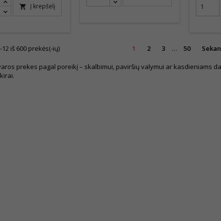
Į krepšelį
shopping_cart
2 iš 600 prekės(-ių)
1
2
3
…
50
Sekan
varos prekes pagal poreikį – skalbimui, paviršių valymui ar kasdieniams d
kirai.