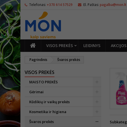
Telefonas:
+370 614 57529
El. Paštas:
pagalba@mon.lt
PAGRINDINIS
VISOS PREKĖS
LEIDINYS
AKCIJOS
Pagrindinis
Švaros prekės
VISOS PREKĖS
MAISTO PREKĖS
Gėrimai
Kūdikių ir vaikų prekės
Kosmetika ir higiena
Švaros prekės
Subkateg