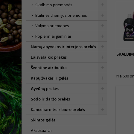
Skalbimo priemonės
Buitinės chemijos priemonės
Valymo priemonės
Popieriniai gaminiai
Namų apyvokos ir interjero prekės
SKALBI
Laisvalaikio prekės
Šventinė atributika
Yra 600 pr
Kapų žvakės ir gėlės
Gyvūnų prekės
Sodo ir daržo prekės
Kanceliarinės ir biuro prekės
Skintos gėlės
Aksesuarai