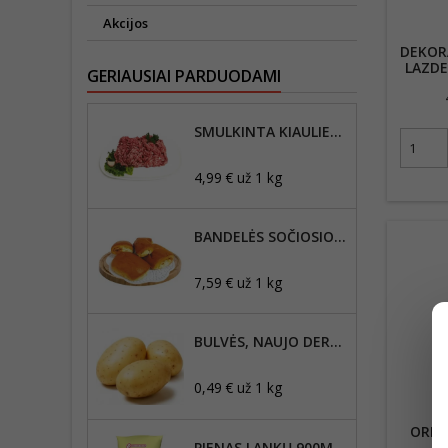
Akcijos
DEKOR
LAZDE
GERIAUSIAI PARDUODAMI
SMULKINTA KIAULIENOS MENTĖ, RIEBUMAS IKI 20%
4,99 € už 1 kg
BANDELĖS SOČIOSIOS 1KG
7,59 € už 1 kg
BULVĖS, NAUJO DERLIAUS
0,49 € už 1 kg
ORKAI
PIENAS LANKŲ 900ML, 2,5% RIEBUMO