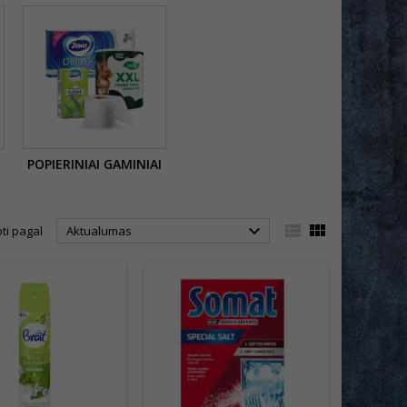
POPIERINIAI GAMINIAI



ti pagal
Aktualumas