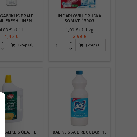
GAIVIKLIS BRAIT
INDAPLOVIŲ DRUSKA
ML FRESH LINEN
SOMAT 1500G
4,83 € už 1 l
Kaina
1,99 € už 1 kg
Kaina
1,45 €
2,99 €
Į krepšelį
Į krepšelį
shopping_cart
shopping_cart
 VALIKLIS ŪLA, 1L
BALIKLIS ACE REGULAR, 1L