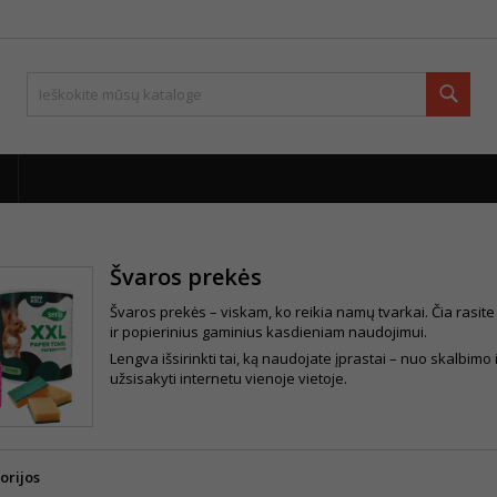
Paie
Švaros prekės
Švaros prekės – viskam, ko reikia namų tvarkai. Čia rasi
ir popierinius gaminius kasdieniam naudojimui.
Lengva išsirinkti tai, ką naudojate įprastai – nuo skalbimo i
užsisakyti internetu vienoje vietoje.
orijos