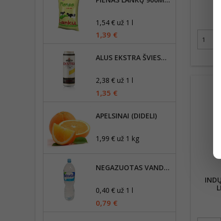
1,54 € už 1 l
1,39 €
ALUS EKSTRA ŠVIESUSIS (5.2%), 568 ML
2,38 € už 1 l
1,35 €
APELSINAI (DIDELI)
1,99 € už 1 kg
NEGAZUOTAS VANDUO AKVILĖ, 2L
INDŲ
0,40 € už 1 l
0,79 €