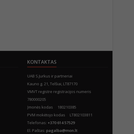
KONTAKTAS
UAB S.Jurkus ir partneriai
Kauno g. 21, Telšiai, LT87170
VMVT registre registracijos numeris
780000205
Įmonės kodas 180210385
PVM mokėtojo kodas LT802103811
Telefonas:
+370 614 57529
El. Paštas:
pagalba@mon.lt