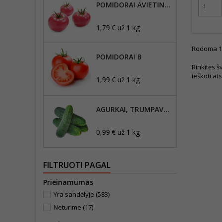
POMIDORAI AVIETINIAI BB
1,79 € už 1 kg
Rodoma 1-1
POMIDORAI B
Rinkitės š
ieškoti ats
1,99 € už 1 kg
AGURKAI, TRUMPAVAISIAI
0,99 € už 1 kg
FILTRUOTI PAGAL
Prieinamumas
Yra sandėlyje
(583)
Neturime
(17)