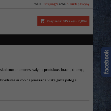
Sveiki,
Prisijungti
arba
Sukurti paskyrą
ška
Krepšelis
0
Prekės -
0,00 €
te skalbimo priemones, valymo produktus, buitinę chemiją
ki virtuvės ar vonios priežiūros. Viską galite patogiai