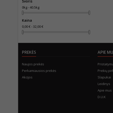
Svoris
0kg - 40.5kg
Kaina
0,00 € - 32,00 €
PREKĖS
APIE M
Naujos prekės
Pristatym
Perkamiausios prekės
Prekių pir
Akcijos
Slapukai
Leidinys
Apie mus
D.U.K