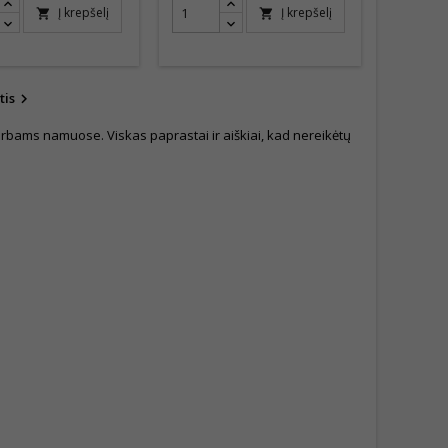
Į krepšelį
Į krepšelį
shopping_cart
shopping_cart
tis

arbams namuose. Viskas paprastai ir aiškiai, kad nereikėtų