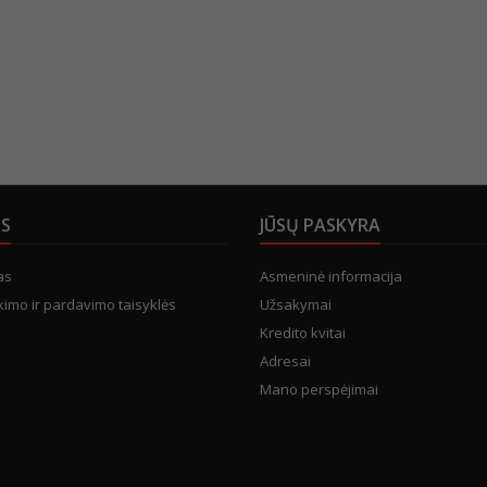
US
JŪSŲ PASKYRA
as
Asmeninė informacija
kimo ir pardavimo taisyklės
Užsakymai
Kredito kvitai
Adresai
Mano perspėjimai