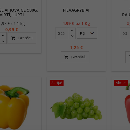
LIAI JOVAIGĖ 500G,
PIEVAGRYBIAI
VIRTI, LUPTI
RAU
1,98 € už 1 kg
Kaina
4,99
€ už 1 Kg
Kaina
5
0,99 €
Į krepšelį
shopping_cart
1,25
€
Į krepšelį
shopping_cart
sh
Akcija!
Akcija!