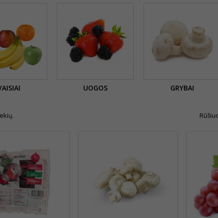
VAISIAI
UOGOS
GRYBAI
ekių.
Rūšiuo