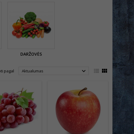
DARŽOVĖS



ti pagal
Aktualumas