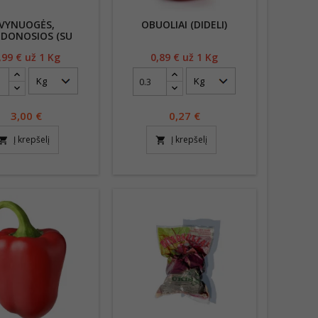
VYNUOGĖS,
OBUOLIAI (DIDELI)
DONOSIOS (SU
SĖKLOMIS)
,99
€ už 1 Kg
Kaina
0,89
€ už 1 Kg
Kaina
3,00
€
0,27
€
Į krepšelį
Į krepšelį
opping_cart
shopping_cart