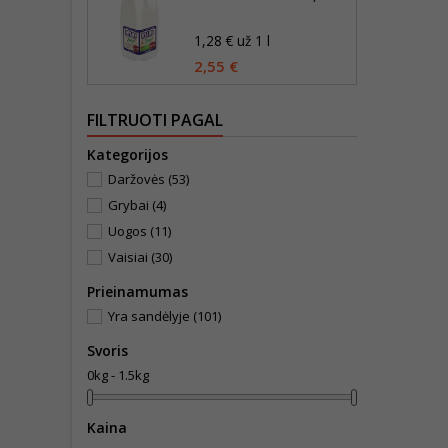
1,28 € už 1 l
2,55 €
FILTRUOTI PAGAL
Kategorijos
Daržovės
(53)
Grybai
(4)
Uogos
(11)
Vaisiai
(30)
Prieinamumas
Yra sandėlyje
(101)
Svoris
0kg - 1.5kg
Kaina