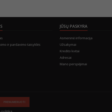
US
JŪSŲ PASKYRA
as
Asmeninė informacija
kimo ir pardavimo taisyklės
Užsakymai
Kredito kvitai
Adresai
Mano perspėjimai
 politika