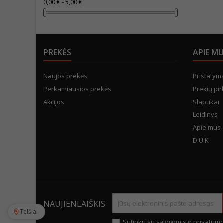
0,00 € - 5,00 €
PREKĖS
APIE M
Naujos prekės
Pristatym
Perkamiausios prekės
Prekių pir
Akcijos
Slapukai
Leidinys
Apie mus
D.U.K
NAUJIENLAIŠKIS
Telšiai
Sutinku su sąlygomis ir privatumo