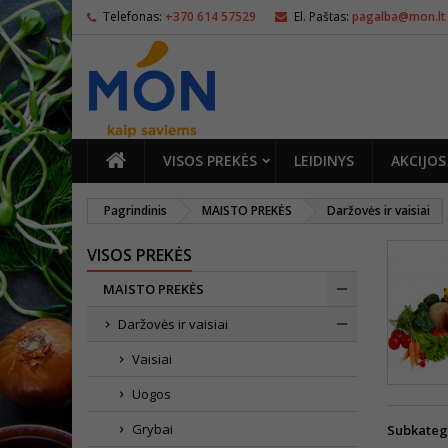
Telefonas:
+370 614 57529
El. Paštas:
pagalba@mon.lt
PAGRINDINIS
VISOS PREKĖS
LEIDINYS
AKCIJOS
Pagrindinis
MAISTO PREKĖS
Daržovės ir vaisiai
VISOS PREKĖS
MAISTO PREKĖS
Daržovės ir vaisiai
Vaisiai
Uogos
Grybai
Subkateg