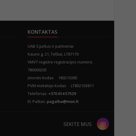
KONTAKTAS
UAB S.Jurkus ir partneriai
Kauno g. 21, Telšiai, LT87170
VMVT registre registracijos numeris
780000205
Įmonės kodas 180210385
PVM mokėtojo kodas LT802103811
Telefonas:
+370 614 57529
El. Paštas:
pagalba@mon.lt
Instagram
SEKITE MUS