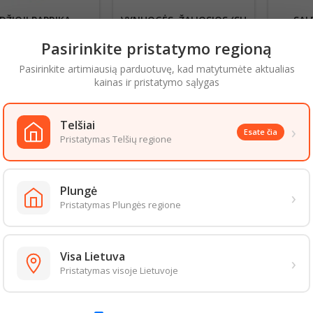
DŽIOJI PAPRIKA,
VYNUOGĖS, ŽALIOSIOS (SU
SAL
GELTONA 1KG
SĖKLOMIS)
Pasirinkite pristatymo regioną
,99
€ už 1 Kg
Kaina
3,19
€ už 1 Kg
Kaina
2
Pasirinkite artimiausią parduotuvę, kad matytumėte aktualias
kainas ir pristatymo sąlygas
1,20
€
1,60
€
Telšiai
›
Esate čia
Į krepšelį
Į krepšelį
shopping_cart
shopping_cart
sh
Pristatymas Telšių regione
Plungė
›
Pristatymas Plungės regione
Visa Lietuva
›
Pristatymas visoje Lietuvoje