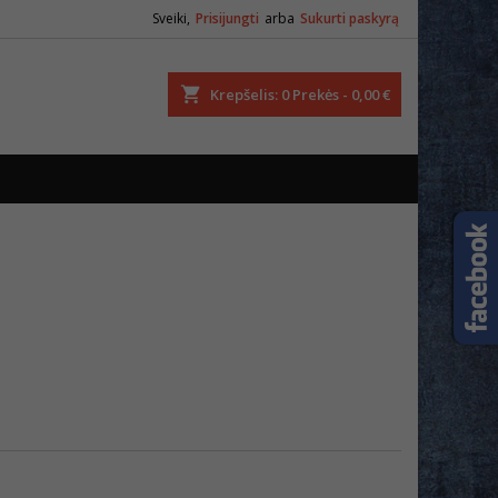
Sveiki,
Prisijungti
arba
Sukurti paskyrą
ška
Krepšelis
0
Prekės -
0,00 €