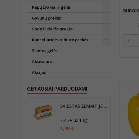
Kapų žvakės ir gėlės
BUROKĖ
Gyvūnų prekės
Sodo ir daržo prekės
Kanceliarinės ir biuro prekės
Skintos gėlės
Aksesuarai
Akcijos
GERIAUSIAI PARDUODAMI
SVIESTAS ŽEMAITIJOS 82% RIEB., 200G
7,45 € už 1 kg
1,49 €