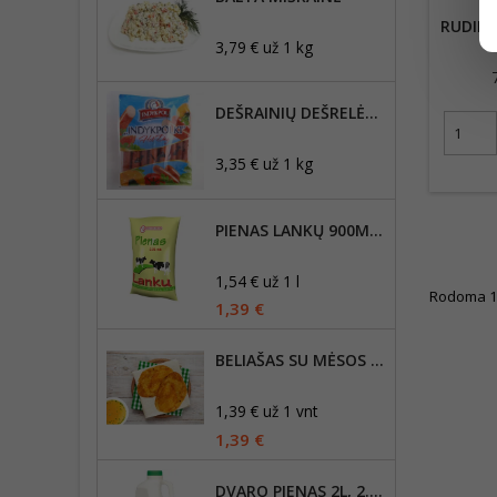
RUDIEJI
3,79 € už 1 kg
DEŠRAINIŲ DEŠRELĖS HOT DOG
3,35 € už 1 kg
PIENAS LANKŲ 900ML, 2,5% RIEBUMO
1,54 € už 1 l
Rodoma 1-1
1,39 €
BELIAŠAS SU MĖSOS ĮDARU 1VNT
1,39 € už 1 vnt
1,39 €
DVARO PIENAS 2L, 2.5% RIEBUMO