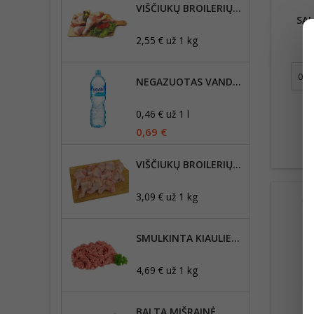
VIŠČIUKŲ BROILERIŲ BLAUZDELĖS
SAL
2,55 € už 1 kg
3
NEGAZUOTAS VANDUO AKVILĖ, 1,5L
0,46 € už 1 l
0,69 €
VIŠČIUKŲ BROILERIŲ SPARNŲ PETELIAI
3,09 € už 1 kg
SMULKINTA KIAULIENA, RIEBUMAS IKI 30%
4,69 € už 1 kg
BALTA MIŠRAINĖ