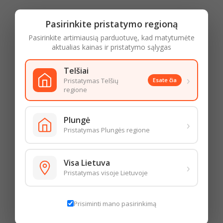
19,99 €
2,15 €
Pasirinkite pristatymo regioną
Pasirinkite artimiausią parduotuvę, kad matytumėte
aktualias kainas ir pristatymo sąlygas
Telšiai
›
Pristatymas Telšių
Esate čia
regione
Amžiaus patvirtinimas
Plungė
›
Norėdami patekti į šią prekių kategoriją, patvirtinkite, kad esate
PUTOJANTIS SAUSAS
SPIRITINIS GĖRIMAS
Pristatymas Plungės regione
20 metų ar vyresnis
VYNAS ALITA CLASSIC DRY
LITHUANIAN VYŠNIŲ (30%),
(11%), 750 ML
500 ML
Įveskite gimimo metus
9,13 € už 1 l
Kaina
19,98 € už 1 l
Kaina
Visa Lietuva
6,85 €
9,99 €
Mėnuo
Diena
Metai
›
Pristatymas visoje Lietuvoje
Prisiminti mano pasirinkimą
Išeiti
Patvirtinti