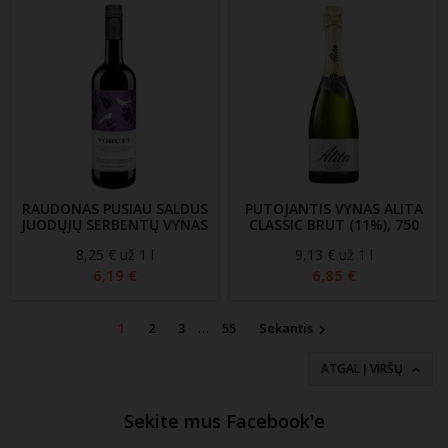
RAUDONAS PUSIAU SALDUS
PUTOJANTIS VYNAS ALITA
JUODŲJŲ SERBENTŲ VYNAS
CLASSIC BRUT (11%), 750
VORUTA (10%), 750 ML
ML
8,25 € už 1 l
Kaina
9,13 € už 1 l
Kaina
6,19 €
6,85 €
1
2
3
…
55
Sekantis

ATGAL Į VIRŠŲ

Sekite mus Facebook'e