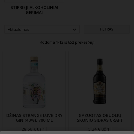
STIPRIEJI ALKOHOLINIAI
GĖRIMAI

Aktualumas
FILTRAS
Rodoma 1-12 iš 652 prekės(-ių)
DŽINAS STRANGE LUVE DRY
GAZUOTAS OBUOLIŲ
GIN (40%), 700 ML
SKONIO SIDRAS CRAFT
(5.4%), 410 ML
28,56 € už 1 l
Kaina
5,24 € už 1 l
Kaina