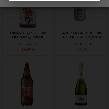
DŽINAS STRANGE LUVE
GAZUOTAS ALKOHOLINIS
PINK (40%), 700 ML
KOKTEILIS SAFARI (5.5%),
500 ML
28,56 € už 1 l
Kaina
3,90 € už 1 l
Kaina
19,99 €
1,95 €