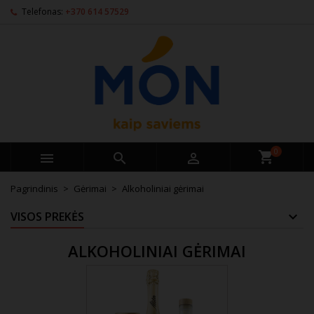
Telefonas:
+370 614 57529
0



Pagrindinis
Gėrimai
Alkoholiniai gėrimai
VISOS PREKĖS
ALKOHOLINIAI GĖRIMAI