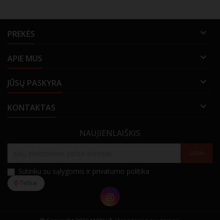

PREKĖS

APIE MUS

JŪSŲ PASKYRA

KONTAKTAS
NAUJIENLAIŠKIS
Sutinku su sąlygomis ir privatumo politika
Telšiai
Instagram