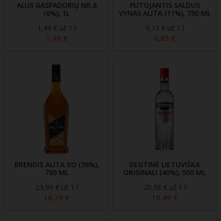
ALUS GASPADORIŲ NR.8
PUTOJANTIS SALDUS
(6%), 1L
VYNAS ALITA (11%), 750 ML
1,49 € už 1 l
Kaina
9,13 € už 1 l
Kaina
1,49 €
6,85 €
BRENDIS ALITA XO (38%),
DEGTINĖ LIETUVIŠKA
700 ML
ORIGINALI (40%), 500 ML
23,99 € už 1 l
Kaina
20,98 € už 1 l
Kaina
16,79 €
10,49 €