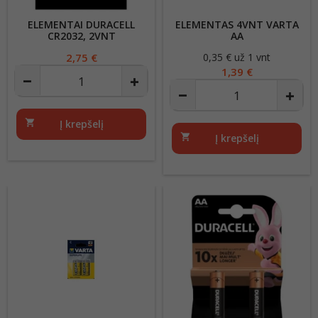
ELEMENTAI DURACELL
ELEMENTAS 4VNT VARTA
CR2032, 2VNT
AA
Kaina
2,75 €
0,35 € už 1 vnt
Kaina
1,39 €
shopping_cart
Į krepšelį
shopping_cart
Į krepšelį