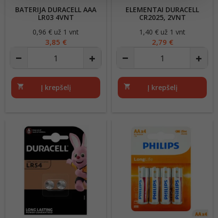
BATERIJA DURACELL AAA
ELEMENTAI DURACELL
LR03 4VNT
CR2025, 2VNT
0,96 € už 1 vnt
Kaina
1,40 € už 1 vnt
Kaina
3,85 €
2,79 €
shopping_cart
Į krepšelį
shopping_cart
Į krepšelį