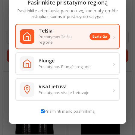
Pasirinkite pristatymo regioną
BATERIJA DURACELL AA
BATERIJA DURACELL AAA
Pasirinkite artimiausią parduotuvę, kad matytumėte
LR06 4VNT
LR03 2VNT
aktualias kainas ir pristatymo sąlygas
0,96 € už 1 vnt
Kaina
1,00 € už 1 vnt
Kaina
3,85 €
1,99 €
Telšiai
›
Pristatymas Telšių
Esate čia
regione
shopping_cart
Į krepšelį
shopping_cart
Į krepšelį
Plungė
›
Pristatymas Plungės regione
Visa Lietuva
›
Pristatymas visoje Lietuvoje
Prisiminti mano pasirinkimą