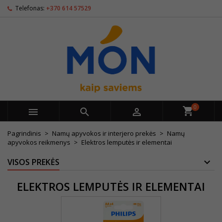
Telefonas:
+370 614 57529
0



Pagrindinis
Namų apyvokos ir interjero prekės
Namų
apyvokos reikmenys
Elektros lemputės ir elementai
VISOS PREKĖS
ELEKTROS LEMPUTĖS IR ELEMENTAI