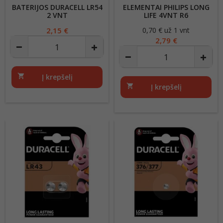
BATERIJOS DURACELL LR54
ELEMENTAI PHILIPS LONG
2 VNT
LIFE 4VNT R6
Kaina
2,15 €
0,70 € už 1 vnt
Kaina
2,79 €
shopping_cart
Į krepšelį
shopping_cart
Į krepšelį