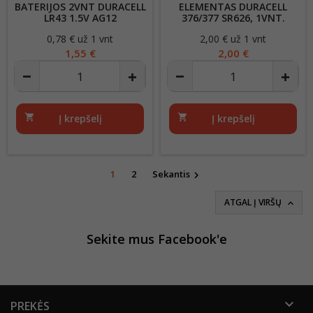
BATERIJOS 2VNT DURACELL
ELEMENTAS DURACELL
LR43 1.5V AG12
376/377 SR626, 1VNT.
0,78 € už 1 vnt
Kaina
2,00 € už 1 vnt
Kaina
1,55 €
2,00 €
shopping_cart
Į krepšelį
shopping_cart
Į krepšelį
1
2
Sekantis

ATGAL Į VIRŠŲ

Sekite mus Facebook'e

PREKĖS