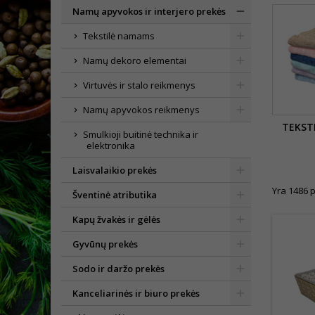
Namų apyvokos ir interjero prekės
Tekstilė namams
Namų dekoro elementai
Virtuvės ir stalo reikmenys
Namų apyvokos reikmenys
TEKST
Smulkioji buitinė technika ir
elektronika
Laisvalaikio prekės
Yra 1486 p
Šventinė atributika
Kapų žvakės ir gėlės
Gyvūnų prekės
Sodo ir daržo prekės
Kanceliarinės ir biuro prekės