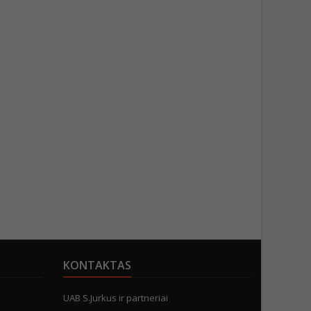
KONTAKTAS
UAB S.Jurkus ir partneriai