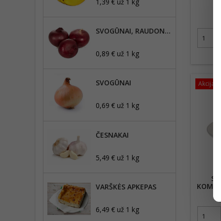
S
1,39 € už 1 kg
SVOGŪNAI, RAUDONIEJI
0,89 € už 1 kg
SVOGŪNAI
Akcija!
0,69 € už 1 kg
ČESNAKAI
5,49 € už 1 kg
ST
KOMPL
VARŠKĖS APKEPAS
6,49 € už 1 kg