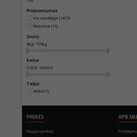
(16)
Prieinamumas
Yra sandėlyje
(1477)
Neturime
(11)
Svoris
0kg - 770kg
Kaina
0,00 € - 59,00 €
Talpa
400ml
(1)
PREKĖS
APIE M
Naujos prekės
Pristatym