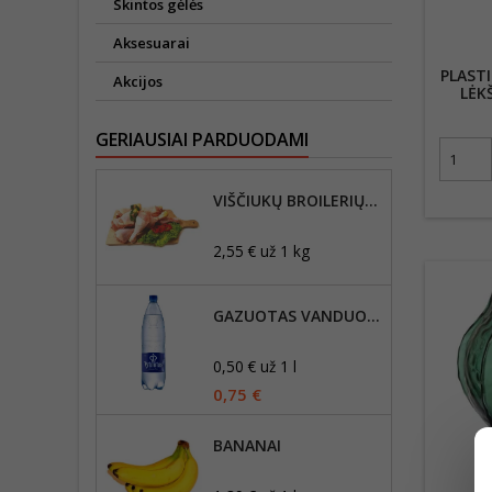
Skintos gėlės
Aksesuarai
PLAST
Akcijos
LĖK
GERIAUSIAI PARDUODAMI
VIŠČIUKŲ BROILERIŲ BLAUZDELĖS
2,55 € už 1 kg
GAZUOTAS VANDUO VYTAUTAS, 1,5L
0,50 € už 1 l
0,75 €
BANANAI