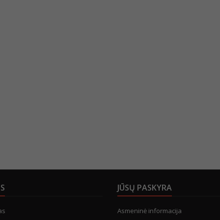
US
JŪSŲ PASKYRA
as
Asmeninė informacija