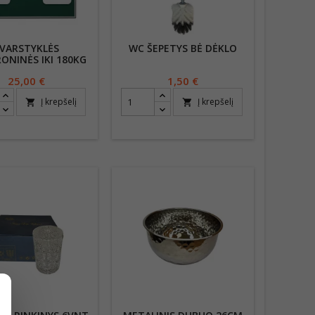
VARSTYKLĖS
WC ŠEPETYS BĖ DĖKLO
ONINĖS IKI 180KG
U MOBILIĄJĄ
Kaina
25,00 €
Kaina
1,50 €
AMĖLE TELEFONE
Į krepšelį
Į krepšelį
shopping_cart
shopping_cart