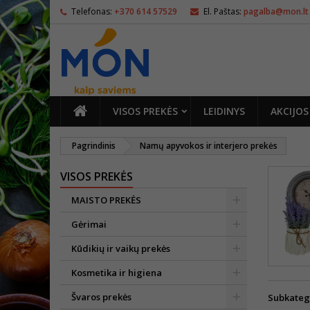
Telefonas:
+370 614 57529
El. Paštas:
pagalba@mon.lt
PAGRINDINIS
VISOS PREKĖS
LEIDINYS
AKCIJOS
Pagrindinis
Namų apyvokos ir interjero prekės
VISOS PREKĖS
MAISTO PREKĖS
Gėrimai
Kūdikių ir vaikų prekės
Kosmetika ir higiena
Švaros prekės
Subkateg