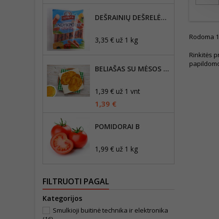
DEŠRAINIŲ DEŠRELĖS HOT DOG
Rodoma 1-1
3,35 € už 1 kg
Rinkitės p
papildomo
BELIAŠAS SU MĖSOS ĮDARU 1VNT
1,39 € už 1 vnt
1,39 €
POMIDORAI B
1,99 € už 1 kg
FILTRUOTI PAGAL
Kategorijos
Smulkioji buitinė technika ir elektronika