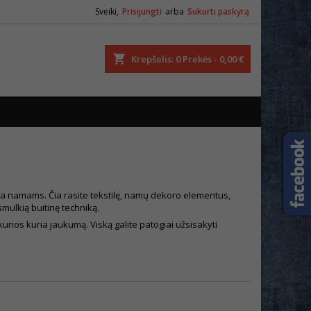
Sveiki,
Prisijungti
arba
Sukurti paskyrą
ška
Krepšelis
0
Prekės -
0,00 €
ga namams. Čia rasite tekstilę, namų dekoro elementus,
smulkią buitinę techniką.
kurios kuria jaukumą. Viską galite patogiai užsisakyti