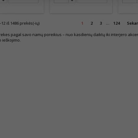
2 iš 1486 prekės(-ių)
1
2
3
…
124
Sekan
rekes pagal savo namų poreikius – nuo kasdienių daiktų iki interjero akcentų
 ieškojimo.