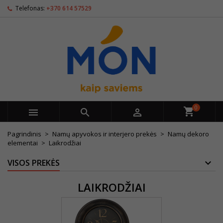
Telefonas:
+370 614 57529
0



Pagrindinis
Namų apyvokos ir interjero prekės
Namų dekoro
elementai
Laikrodžiai
VISOS PREKĖS
LAIKRODŽIAI