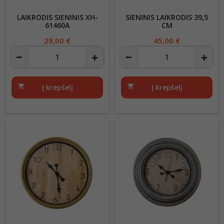
LAIKRODIS SIENINIS XH-
SIENINIS LAIKRODIS 39,5
61460A
CM
Kaina
29,00 €
Kaina
45,00 €
shopping_cart
Į krepšelį
shopping_cart
Į krepšelį