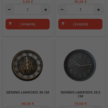
Kaina
3,00 €
Kaina
49,00 €
shopping_cart
Į krepšelį
shopping_cart
Į krepšelį
SIENINIS LAIKRODIS 36 CM
SIENINIS LAIKRODIS 29,5
CM
Kaina
46,00 €
Kaina
19,00 €