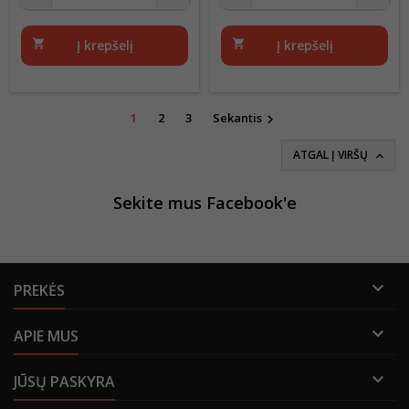
shopping_cart
Į krepšelį
shopping_cart
Į krepšelį
1
2
3
Sekantis

ATGAL Į VIRŠŲ

Sekite mus Facebook'e

PREKĖS

APIE MUS

JŪSŲ PASKYRA