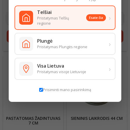
CM
Kaina
12,00 €
Kaina
12,00 €
Telšiai
›
Pristatymas Telšių
Esate čia
regione
shopping_cart
Į krepšelį
shopping_cart
Į krepšelį
Plungė
›
Pristatymas Plungės regione
Visa Lietuva
›
Pristatymas visoje Lietuvoje
Prisiminti mano pasirinkimą
PASTATOMAS ŽADINTUVAS
SIENINIS LAIKRODIS 44 CM
7 CM