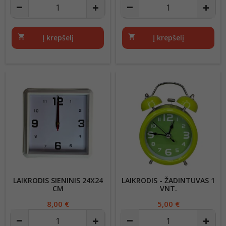
shopping_cart
Į krepšelį
shopping_cart
Į krepšelį
LAIKRODIS SIENINIS 24X24
LAIKRODIS - ŽADINTUVAS 1
CM
VNT.
Kaina
8,00 €
Kaina
5,00 €