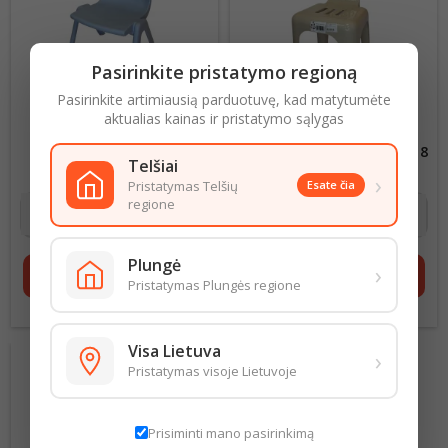
Pasirinkite pristatymo regioną
Pasirinkite artimiausią parduotuvę, kad matytumėte
aktualias kainas ir pristatymo sąlygas
VAIKIŠKA KĖDUTĖ SU
VAIKIŠKA KĖDUTĖ SU
ATLOŠU PLASTIKINĖ
ATLOŠU PLASTIKINĖ 022318
Telšiai
WF061783
›
Kaina
6,00 €
Kaina
11,00 €
Pristatymas Telšių
Esate čia
regione
Plungė
›
shopping_cart
Į krepšelį
shopping_cart
Į krepšelį
Pristatymas Plungės regione
Visa Lietuva
›
Pristatymas visoje Lietuvoje
Prisiminti mano pasirinkimą