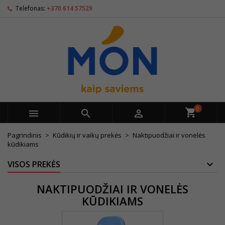
Telefonas:
+370 614 57529
0



Pagrindinis
Kūdikių ir vaikų prekės
Naktipuodžiai ir vonelės
kūdikiams
VISOS PREKĖS
NAKTIPUODŽIAI IR VONELĖS
KŪDIKIAMS