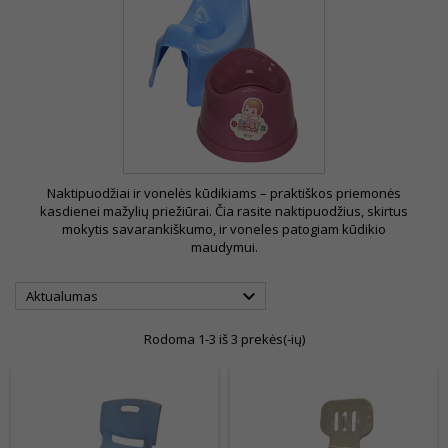
Naktipuodžiai ir vonelės kūdikiams – praktiškos priemonės
kasdienei mažylių priežiūrai. Čia rasite naktipuodžius, skirtus
mokytis savarankiškumo, ir voneles patogiam kūdikio
maudymui.

Aktualumas
Rodoma 1-3 iš 3 prekės(-ių)