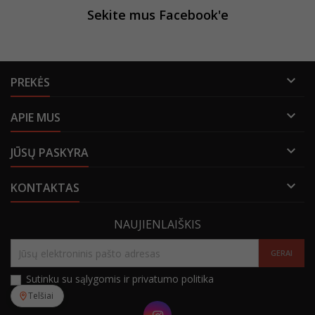
Sekite mus Facebook'e

PREKĖS

APIE MUS

JŪSŲ PASKYRA

KONTAKTAS
NAUJIENLAIŠKIS
Sutinku su sąlygomis ir privatumo politika
Telšiai
Instagram