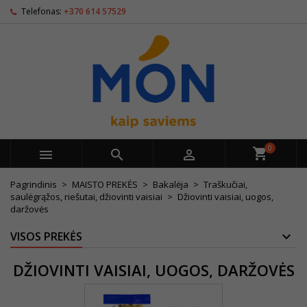
Telefonas:
+370 614 57529
0



Pagrindinis
MAISTO PREKĖS
Bakalėja
Traškučiai,
saulėgrąžos, riešutai, džiovinti vaisiai
Džiovinti vaisiai, uogos,
daržovės
VISOS PREKĖS
DŽIOVINTI VAISIAI, UOGOS, DARŽOVĖS