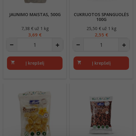
JAUNIMO MAISTAS, 500G
CUKRUOTOS SPANGUOLĖS
100G
7,38 € už 1 kg
Kaina
25,50 € už 1 kg
Kaina
3,69 €
2,55 €
shopping_cart
Į krepšelį
shopping_cart
Į krepšelį