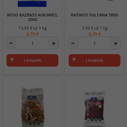
BOSO RAZINOS AUKSINĖS,
RAZINOS SULTANA 500G
200G
13,95 € už 1 kg
Kaina
7,50 € už 1 kg
Kaina
2,79 €
3,75 €
shopping_cart
Į krepšelį
shopping_cart
Į krepšelį