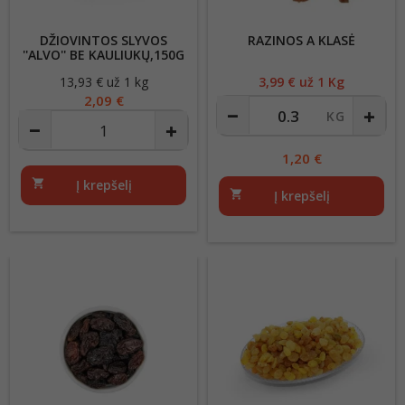
DŽIOVINTOS SLYVOS
RAZINOS A KLASĖ
''ALVO'' BE KAULIUKŲ,150G
13,93 € už 1 kg
Kaina
3,99
€ už 1 Kg
Kaina
2,09 €
1,20
€
shopping_cart
Į krepšelį
shopping_cart
Į krepšelį