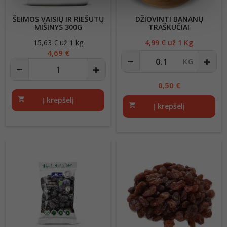
ŠEIMOS VAISIŲ IR RIEŠUTŲ
DŽIOVINTI BANANŲ
MIŠINYS 300G
TRAŠKUČIAI
15,63 € už 1 kg
Kaina
4,99
€ už 1 Kg
Kaina
4,69 €
0,50
€
shopping_cart
Į krepšelį
shopping_cart
Į krepšelį