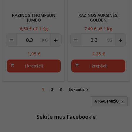
RAZINOS THOMPSON
RAZINOS AUKSINĖS,
JUMBO
GOLDEN
6,50
€ už 1 Kg
Kaina
7,49
€ už 1 Kg
Kaina
1,95
€
2,25
€
shopping_cart
Į krepšelį
shopping_cart
Į krepšelį
1
2
3
Sekantis

ATGAL Į VIRŠŲ

Sekite mus Facebook'e