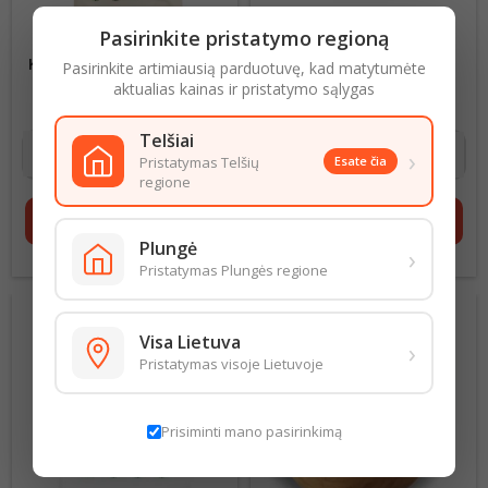
Pasirinkite pristatymo regioną
DŽIOVINTI IMBIERO
RAZINOS SULTANA 200G
KUBELIAI, 100G CUKRUOTI
Pasirinkite artimiausią parduotuvę, kad matytumėte
aktualias kainas ir pristatymo sąlygas
16,90 € už 1 kg
Kaina
8,95 € už 1 kg
Kaina
1,69 €
1,79 €
Telšiai
›
Pristatymas Telšių
Esate čia
regione
shopping_cart
Į krepšelį
shopping_cart
Į krepšelį
Plungė
›
Pristatymas Plungės regione
Visa Lietuva
›
Pristatymas visoje Lietuvoje
Prisiminti mano pasirinkimą