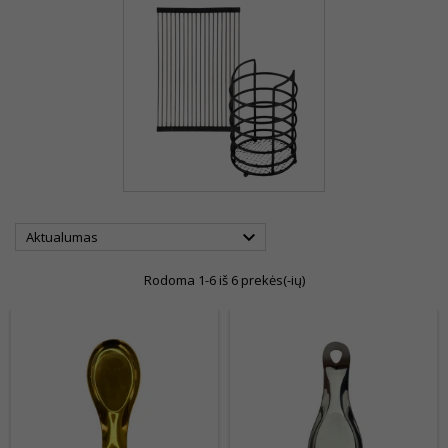

Aktualumas
Rodoma 1-6 iš 6 prekės(-ių)