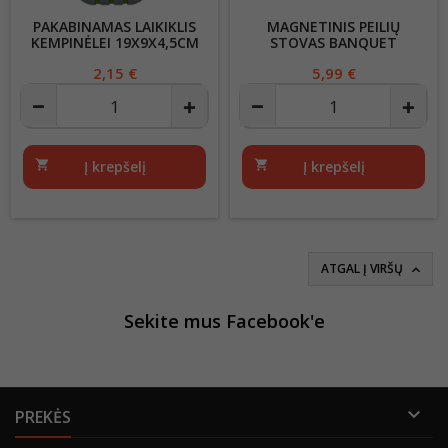
PAKABINAMAS LAIKIKLIS
MAGNETINIS PEILIŲ
KEMPINĖLEI 19X9X4,5CM
STOVAS BANQUET
JAGIELLO
30X21,5CM
Kaina
2,15 €
Kaina
5,99 €
shopping_cart
Į krepšelį
shopping_cart
Į krepšelį
ATGAL Į VIRŠŲ

Sekite mus Facebook'e

PREKĖS