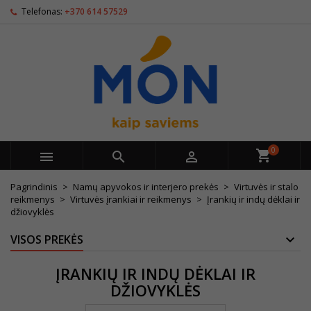
Telefonas:
+370 614 57529
0



Pagrindinis
Namų apyvokos ir interjero prekės
Virtuvės ir stalo
reikmenys
Virtuvės įrankiai ir reikmenys
Įrankių ir indų dėklai ir
džiovyklės
VISOS PREKĖS
ĮRANKIŲ IR INDŲ DĖKLAI IR
DŽIOVYKLĖS