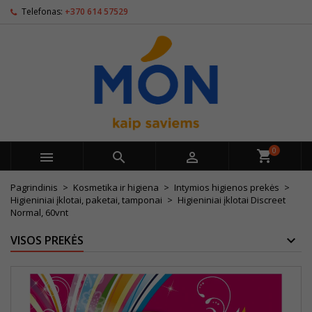
Telefonas:
+370 614 57529
0



Pagrindinis
Kosmetika ir higiena
Intymios higienos prekės
Higieniniai įklotai, paketai, tamponai
Higieniniai įklotai Discreet
Normal, 60vnt
VISOS PREKĖS