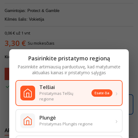
Gamintojas: Protect
& Gamble
Kilmės šalis: Vokietija
0,06 € už 1 vnt
3,30 €
Su mokesčiais
Kiekis
Pasirinkite pristatymo regioną
Pasirinkite artimiausią parduotuvę, kad matytumėte
aktualias kainas ir pristatymo sąlygas
Į krepšelį


Turime
Telšiai
›
Pristatymas Telšių
Esate čia
regione
08:52:12
Užsisakę iki
16:00
pristatysime iki
18:00
LIKO ŠIANDIENAI
Plungė
›
Pristatymas Plungės regione
APRAŠYMAS
IŠSAMI PREKĖS INFORMACIJA