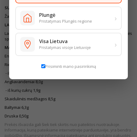
SUDEDAMOSIOS DALYS
Plungė
›
Žalieji žirneliai, vanduo, cukrus, druska.
Pristatymas Plungės regione
LAIKYMO SĄLYGOS:
Laikyti nuo 0˚C iki +25˚C temperatūroje. Saugoti nuo tiesioginių saulės
spindulių.
Visa Lietuva
›
Pristatymas visoje Lietuvoje
MAISTINGUMO VERTĖ (100G)
Energinė vertė 341kJ/81kcal
Riebalai 0,8g
Prisiminti mano pasirinkimą
- iš kurių sočiųjų riebalų rūgščių 0,2g
Angliavandeniai 8,0g
- iš kurių cukrų 1,9g
Skaidulinės medžiagos 8,5g
Baltymai 6,3g
Druska 0,50g
Prekės išvaizda gali šiek tiek skirtis nuo pateiktos nuotraukoje.
Informacija, kurią pateikiame internetinėje parduotuvėje, yra bendro
pobūdžio. Išsamesnė informacija pateikiama ant produkto pakuotės.