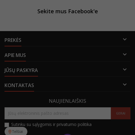
Sekite mus Facebook'e

PREKĖS

APIE MUS

JŪSŲ PASKYRA

KONTAKTAS
NAUJIENLAIŠKIS
Sutinku su sąlygomis ir privatumo politika
Telšiai