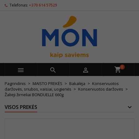
Telefonas:
+370 614 57529
0



Pagrindinis
MAISTO PREKĖS
Bakalėja
Konservuotos
daržovės, sriubos, vaisiai, uogienės
Konservuotos daržovės
Žalieji žirneliai BONDUELLE 660g
VISOS PREKĖS