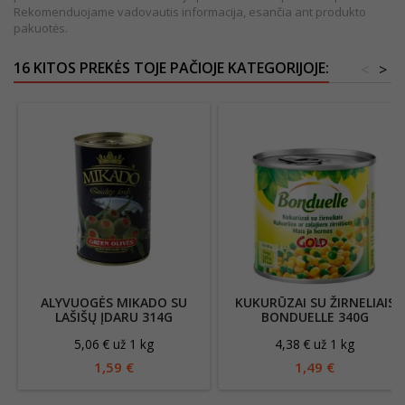
Rekomenduojame vadovautis informacija, esančia ant produkto
pakuotės.
16 KITOS PREKĖS TOJE PAČIOJE KATEGORIJOJE:
<
>
ALYVUOGĖS MIKADO SU
KUKURŪZAI SU ŽIRNELIAIS
LAŠIŠŲ ĮDARU 314G
BONDUELLE 340G
5,06 € už 1 kg
4,38 € už 1 kg
1,59 €
1,49 €