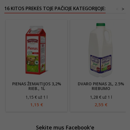
16 KITOS PREKĖS TOJE PAČIOJE KATEGORIJOJE:
<
>
PIENAS ŽEMAITIJOS 3,2%
DVARO PIENAS 2L, 2.5%
RIEB., 1L
RIEBUMO
1,15 € už 1 l
1,28 € už 1 l
1,15 €
2,55 €
Sekite mus Facebook'e