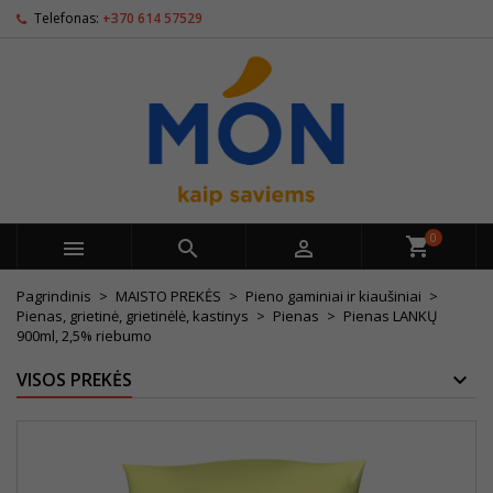
Telefonas:
+370 614 57529
0



Pagrindinis
MAISTO PREKĖS
Pieno gaminiai ir kiaušiniai
Pienas, grietinė, grietinėlė, kastinys
Pienas
Pienas LANKŲ
900ml, 2,5% riebumo
VISOS PREKĖS