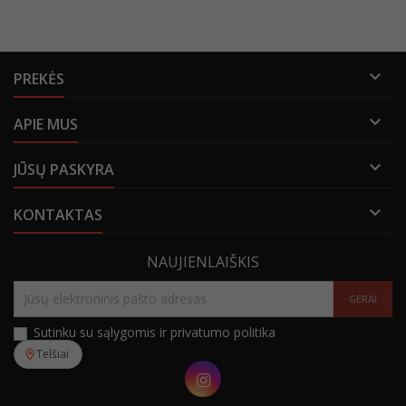

PREKĖS

APIE MUS

JŪSŲ PASKYRA

KONTAKTAS
NAUJIENLAIŠKIS
Sutinku su sąlygomis ir privatumo politika
Telšiai
Instagram