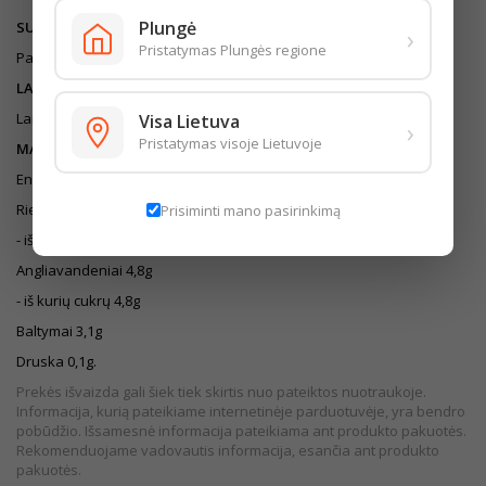
Plungė
SUDEDAMOSIOS DALYS
›
Pristatymas Plungės regione
Pasterizuotas PIENAS aukšta temperatūra.
LAIKYMO SĄLYGOS
Laikyti (0...- +6)˚C temperatūroje.
Visa Lietuva
›
Pristatymas visoje Lietuvoje
MAISTINĖ VERTĖ (100G/ML)
Energinė vertė 224kJ/54kcal
Riebalai 2,6g
Prisiminti mano pasirinkimą
- iš kurių sočiųjų riebalų rūgščių 1,5g
Angliavandeniai 4,8g
- iš kurių cukrų 4,8g
Baltymai 3,1g
Druska 0,1g.
Prekės išvaizda gali šiek tiek skirtis nuo pateiktos nuotraukoje.
Informacija, kurią pateikiame internetinėje parduotuvėje, yra bendro
pobūdžio. Išsamesnė informacija pateikiama ant produkto pakuotės.
Rekomenduojame vadovautis informacija, esančia ant produkto
pakuotės.