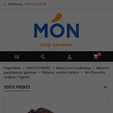
Telefonas:
+370 614 57529
0



Pagrindinis
MAISTO PREKĖS
Mėsa,žuvis ir kulinarija
Mėsos ir
paukštienos gaminiai
Rūkytos, vytintos dešros
Virti Žemaičių
vėdarai / Vigesta
VISOS PREKĖS