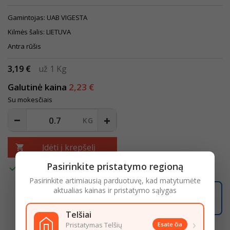
Gamintojas: UAB VIGESTA
Kilmės šalis: LIETUVA
Antra rūšis
3,19 €
už 1 Kg
Galutinė kaina
2,23 €
Su mokesčiais
Įdėti į krepšelį

Pasirinkite pristatymo regioną

Turime
Pasirinkite artimiausią parduotuvę, kad matytumėte
aktualias kainas ir pristatymo sąlygas
13:01:37
Užsisakę iki
16:00
pristatysime iki
18:00
LIKO ŠIANDIENAI
Telšiai
›
Pristatymas Telšių
Esate čia