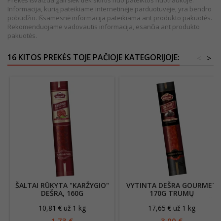
Prekės išvaizda gali šiek tiek skirtis nuo pateiktos nuotraukoje.
Informacija, kurią pateikiame internetinėje parduotuvėje, yra bendro
pobūdžio. Išsamesnė informacija pateikiama ant produkto pakuotės.
Rekomenduojame vadovautis informacija, esančia ant produkto
pakuotės.
16 KITOS PREKĖS TOJE PAČIOJE KATEGORIJOJE:
<
>
ŠALTAI RŪKYTA "KARŽYGIO"
VYTINTA DEŠRA GOURMET
DEŠRA, 160G
170G TRUMŲ
SKONIO,AUKŠČIAUSIA RŪŠIS
10,81 € už 1 kg
17,65 € už 1 kg
1,73 €
3,00 €