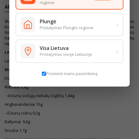
regione
APRAŠYMAS
IŠSAMI PREKĖS INFORMACIJA
Plungė
SUDEDAMOSIOS DALYS:
PERLINĖS kruopos (kilmės vieta Lietuva),
›
kiaulienos odelės, kiaulienos lašiniai, ryžiai, hemoglobinas
Pristatymas Plungės regione
(kiaulienos), valgomoji druska, bulvių krakmolas, kiaulienos pazmos
baltymai, dekstrozė, prieskonių ekstraktai, kvepiantieji pipirai, mėtų
lapeliai. Alergenai: MIEŽIŲ GLITIMAS.
Visa Lietuva
›
LAIKYMO SĄLYGOS
Pristatymas visoje Lietuvoje
Laikyti (0..- +6)°C temperatūroje.
MAISTINĖ VERTĖ (100g)
Prisiminti mano pasirinkimą
Energinė vertė 559kJ/133kcal
Riebalai 3,8g
- iš kurių sočiųjų riebalų rūgščių 1,44g
Angliavandeniai 15g
- iš kurių cukrų 0,2g
Baltymai 9,6g
Druska 1,7g