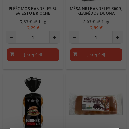
PLĖŠOMOS BANDELĖS SU
MĖSAINIŲ BANDELĖS 360G,
SVIESTU BRIOCHE
KLAIPĖDOS DUONA
300G/BIRŽŲ DUONA
7,63 € už 1 kg
Kaina
8,03 € už 1 kg
Kaina
2,29 €
2,89 €
shopping_cart
Į krepšelį
shopping_cart
Į krepšelį