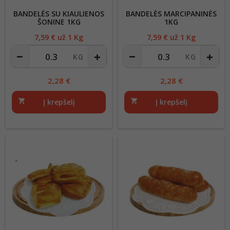
BANDELĖS SU KIAULIENOS
BANDELĖS MARCIPANINĖS
ŠONINE 1KG
1KG
7,59
€ už 1 Kg
Kaina
7,59
€ už 1 Kg
Kaina
2,28
€
2,28
€
shopping_cart
Į krepšelį
shopping_cart
Į krepšelį