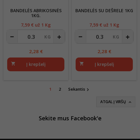
BANDELĖS ABRIKOSINĖS
BANDELĖS SU DEŠRELE 1KG
1KG.
7,59
€ už 1 Kg
Kaina
7,59
€ už 1 Kg
Kaina
2,28
€
2,28
€
shopping_cart
Į krepšelį
shopping_cart
Į krepšelį
1
2
Sekantis

ATGAL Į VIRŠŲ

Sekite mus Facebook'e