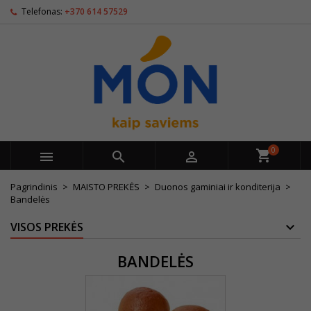
Telefonas:
+370 614 57529
0



Pagrindinis
MAISTO PREKĖS
Duonos gaminiai ir konditerija
Bandelės
VISOS PREKĖS
BANDELĖS