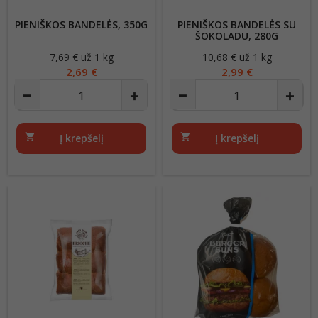
PIENIŠKOS BANDELĖS, 350G
PIENIŠKOS BANDELĖS SU
ŠOKOLADU, 280G
7,69 € už 1 kg
Kaina
10,68 € už 1 kg
Kaina
2,69 €
2,99 €
shopping_cart
Į krepšelį
shopping_cart
Į krepšelį