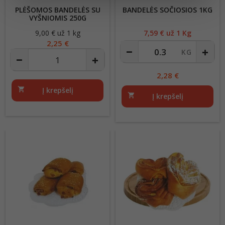
PLĖŠOMOS BANDELĖS SU
BANDELĖS SOČIOSIOS 1KG
VYŠNIOMIS 250G
9,00 € už 1 kg
Kaina
7,59
€ už 1 Kg
Kaina
2,25 €
2,28
€
shopping_cart
Į krepšelį
shopping_cart
Į krepšelį