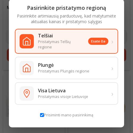
Pasirinkite pristatymo regioną
MĖSAINIŲ BANDELĖS 320G,
PLĖŠOMOS ŠOKOLADO
AMERIKIETIŠKO STILIAUS
SKONIO BANDELĖS 250G
Pasirinkite artimiausią parduotuvę, kad matytumėte
VILNIAUS DUONA
7,97 € už 1 kg
Kaina
11,25 € už 1 kg
Kaina
aktualias kainas ir pristatymo sąlygas
2,55 €
2,25 €
Telšiai
›
Pristatymas Telšių
Esate čia
regione
shopping_cart
Į krepšelį
shopping_cart
Į krepšelį
Plungė
›
Pristatymas Plungės regione
Visa Lietuva
›
Pristatymas visoje Lietuvoje
Prisiminti mano pasirinkimą