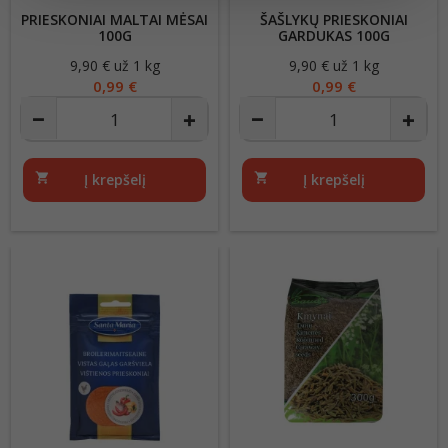
PRIESKONIAI MALTAI MĖSAI
ŠAŠLYKŲ PRIESKONIAI
100G
GARDUKAS 100G
9,90 € už 1 kg
Kaina
9,90 € už 1 kg
Kaina
0,99 €
0,99 €
shopping_cart
Į krepšelį
shopping_cart
Į krepšelį