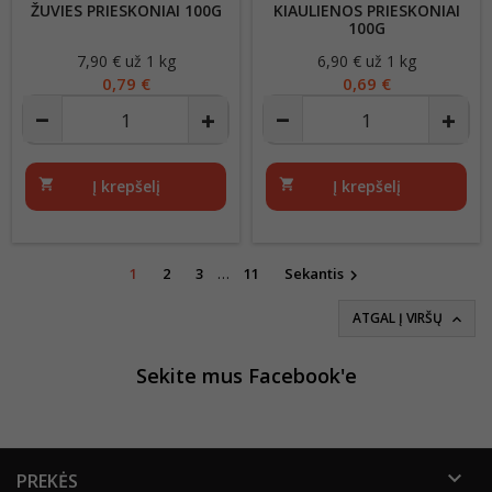
ŽUVIES PRIESKONIAI 100G
KIAULIENOS PRIESKONIAI
100G
7,90 € už 1 kg
Kaina
6,90 € už 1 kg
Kaina
0,79 €
0,69 €
shopping_cart
Į krepšelį
shopping_cart
Į krepšelį
1
2
3
…
11
Sekantis

ATGAL Į VIRŠŲ

Sekite mus Facebook'e

PREKĖS