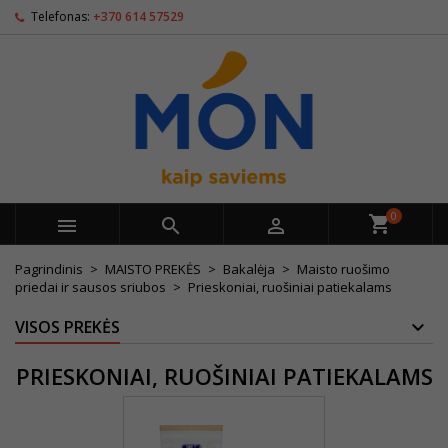
Telefonas:
+370 614 57529
0



Pagrindinis
MAISTO PREKĖS
Bakalėja
Maisto ruošimo
priedai ir sausos sriubos
Prieskoniai, ruošiniai patiekalams
VISOS PREKĖS
PRIESKONIAI, RUOŠINIAI PATIEKALAMS