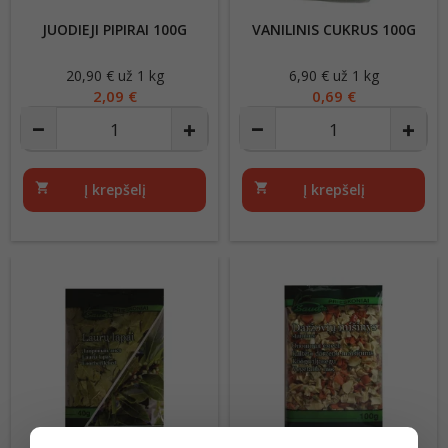
JUODIEJI PIPIRAI 100G
VANILINIS CUKRUS 100G
20,90 € už 1 kg
Kaina
6,90 € už 1 kg
Kaina
2,09 €
0,69 €
shopping_cart
Į krepšelį
shopping_cart
Į krepšelį