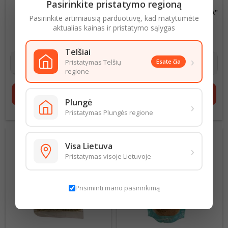
Pasirinkite pristatymo regioną
LAURŲ LAPAI 40G
DARŽOVIŲ MIŠINYS"SAUDA"
Pasirinkite artimiausią parduotuvę, kad matytumėte
(STAMBUS) 100G
aktualias kainas ir pristatymo sąlygas
19,75 € už 1 kg
Kaina
9,90 € už 1 kg
Kaina
0,79 €
0,99 €
Telšiai
›
Pristatymas Telšių
Esate čia
regione
shopping_cart
Į krepšelį
shopping_cart
Į krepšelį
Plungė
›
Pristatymas Plungės regione
Visa Lietuva
›
Pristatymas visoje Lietuvoje
Prisiminti mano pasirinkimą