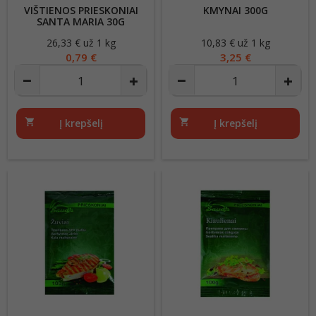
VIŠTIENOS PRIESKONIAI
KMYNAI 300G
SANTA MARIA 30G
26,33 € už 1 kg
Kaina
10,83 € už 1 kg
Kaina
0,79 €
3,25 €
shopping_cart
Į krepšelį
shopping_cart
Į krepšelį