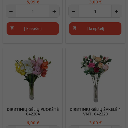
Kaina
5,99 €
Kaina
3,00 €
shopping_cart
Į krepšelį
shopping_cart
Į krepšelį
DIRBTINIŲ GĖLIŲ PUOKŠTĖ
DIRBTINIŲ GĖLIŲ ŠAKELĖ 1
042204
VNT. 042220
Kaina
6,00 €
Kaina
3,00 €