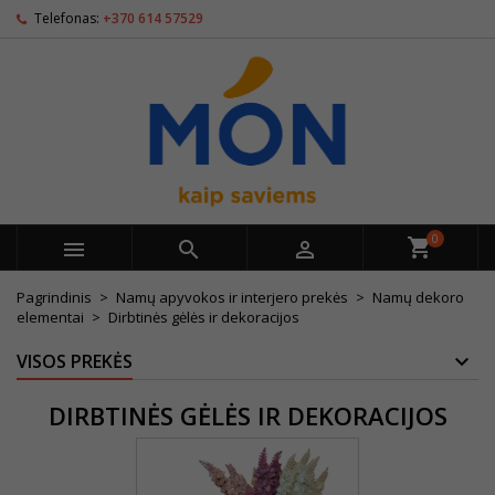
Telefonas:
+370 614 57529
0



Pagrindinis
Namų apyvokos ir interjero prekės
Namų dekoro
elementai
Dirbtinės gėlės ir dekoracijos
VISOS PREKĖS
DIRBTINĖS GĖLĖS IR DEKORACIJOS