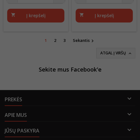
shopping_cart
Į krepšelį
shopping_cart
Į krepšelį
1
2
3
Sekantis

ATGAL Į VIRŠŲ

Sekite mus Facebook'e

PREKĖS

APIE MUS

JŪSŲ PASKYRA