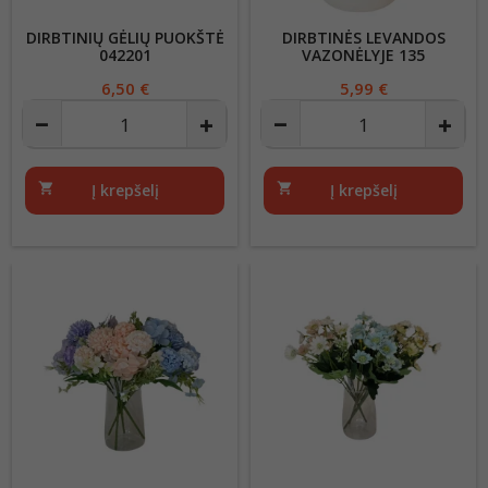
DIRBTINIŲ GĖLIŲ PUOKŠTĖ
DIRBTINĖS LEVANDOS
042201
VAZONĖLYJE 135
Kaina
6,50 €
Kaina
5,99 €
shopping_cart
Į krepšelį
shopping_cart
Į krepšelį