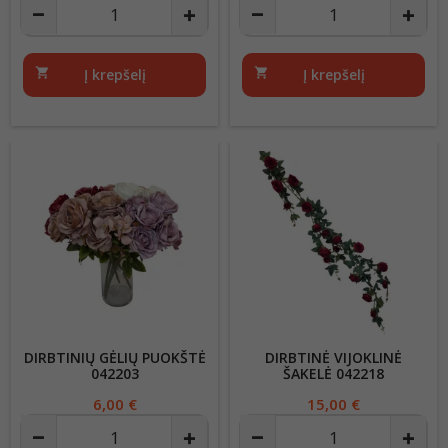
shopping_cart
Į krepšelį
shopping_cart
Į krepšelį
DIRBTINIŲ GĖLIŲ PUOKŠTĖ
DIRBTINĖ VIJOKLINĖ
042203
ŠAKELĖ 042218
Kaina
6,00 €
Kaina
15,00 €