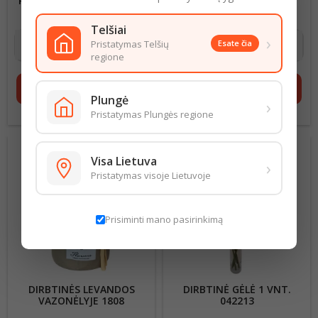
PUOKŠTELĖ 27CM 0307-5-
UOGOMIS 7 ŠAKELIŲ
18
Kaina
1,50 €
Kaina
3,00 €
Telšiai
›
Pristatymas Telšių
Esate čia
regione
shopping_cart
Į krepšelį
shopping_cart
Į krepšelį
Plungė
›
Pristatymas Plungės regione
Visa Lietuva
›
Pristatymas visoje Lietuvoje
Prisiminti mano pasirinkimą
DIRBTINĖS LEVANDOS
DIRBTINĖ GĖLĖ 1 VNT.
VAZONĖLYJE 1808
042213