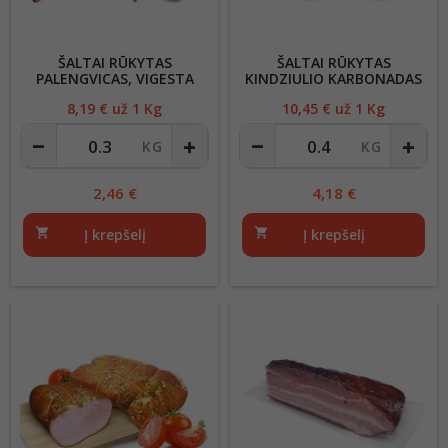
ŠALTAI RŪKYTAS
ŠALTAI RŪKYTAS
PALENGVICAS, VIGESTA
KINDZIULIO KARBONADAS
VIG
8,19
€ už 1 Kg
Kaina
10,45
€ už 1 Kg
Kaina
2,46
€
4,18
€
shopping_cart
Į krepšelį
shopping_cart
Į krepšelį