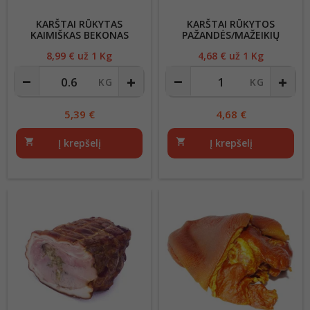
KARŠTAI RŪKYTAS
KARŠTAI RŪKYTOS
KAIMIŠKAS BEKONAS
PAŽANDĖS/MAŽEIKIŲ
MĖSINĖ
8,99
€ už 1 Kg
Kaina
4,68
€ už 1 Kg
Kaina
5,39
€
4,68
€
shopping_cart
Į krepšelį
shopping_cart
Į krepšelį