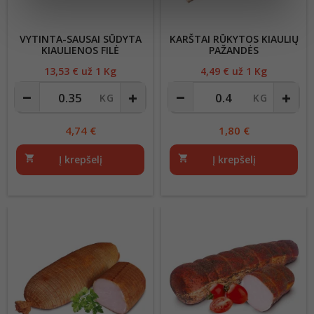
VYTINTA-SAUSAI SŪDYTA
KARŠTAI RŪKYTOS KIAULIŲ
KIAULIENOS FILĖ
PAŽANDĖS
13,53
€ už 1 Kg
Kaina
4,49
€ už 1 Kg
Kaina
4,74
€
1,80
€
shopping_cart
Į krepšelį
shopping_cart
Į krepšelį