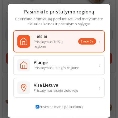
Pasirinkite pristatymo regioną
SŪDYTI LAŠINIAI/VIGESTA
SLĖGTAINIS NAMINIS
KEPENŲ VIGESTA
Pasirinkite artimiausią parduotuvę, kad matytumėte
aktualias kainas ir pristatymo sąlygas
6,71
€ už 1 Kg
Kaina
5,99
€ už 1 Kg
Kaina
Telšiai
›
Pristatymas Telšių
Esate čia
regione
3,36
€
3,89
€
shopping_cart
Į krepšelį
shopping_cart
Į krepšelį
Plungė
›
Pristatymas Plungės regione
Visa Lietuva
›
Pristatymas visoje Lietuvoje
Prisiminti mano pasirinkimą