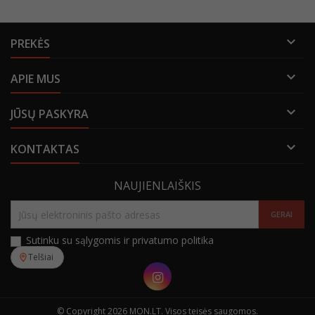

PREKĖS

APIE MUS

JŪSŲ PASKYRA

KONTAKTAS
NAUJIENLAIŠKIS
Sutinku su sąlygomis ir privatumo politika
Telšiai
Instagram
© Copyright 2026 MON.LT. Visos teisės saugomos.