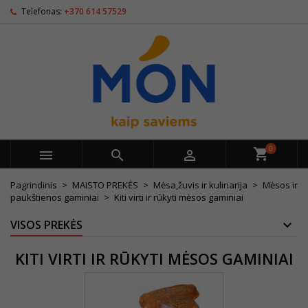
Telefonas:
+370 614 57529
0



Pagrindinis
MAISTO PREKĖS
Mėsa,žuvis ir kulinarija
Mėsos ir
paukštienos gaminiai
Kiti virti ir rūkyti mėsos gaminiai
VISOS PREKĖS
KITI VIRTI IR RŪKYTI MĖSOS GAMINIAI