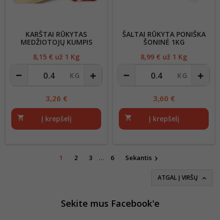
KARŠTAI RŪKYTAS
ŠALTAI RŪKYTA PONIŠKA
MEDŽIOTOJŲ KUMPIS
ŠONINĖ 1KG
/VIGESTA
8,15
€ už 1 Kg
Kaina
8,99
€ už 1 Kg
Kaina
3,26
€
3,60
€
shopping_cart
Į krepšelį
shopping_cart
Į krepšelį
1
2
3
…
6
Sekantis

ATGAL Į VIRŠŲ

Sekite mus Facebook'e