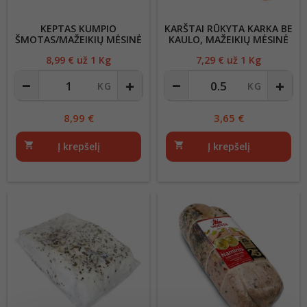
KEPTAS KUMPIO
KARŠTAI RŪKYTA KARKA BE
ŠMOTAS/MAŽEIKIŲ MĖSINĖ
KAULO, MAŽEIKIŲ MĖSINĖ
8,99
€ už 1 Kg
Kaina
7,29
€ už 1 Kg
Kaina
8,99
€
3,65
€
shopping_cart
Į krepšelį
shopping_cart
Į krepšelį