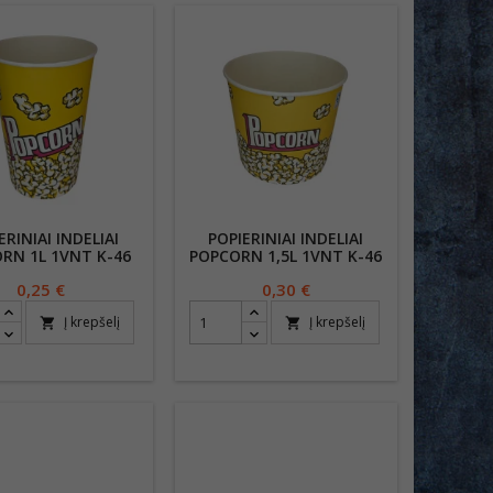
ERINIAI INDELIAI
POPIERINIAI INDELIAI
RN 1L 1VNT K-46
POPCORN 1,5L 1VNT K-46
Kaina
0,25 €
Kaina
0,30 €
Į krepšelį
Į krepšelį
shopping_cart
shopping_cart