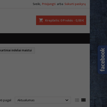
Sveiki,
Prisijungti
arba
Sukurti paskyrą
ška
Krepšelis
0
Prekės -
0,00 €
kartiniai indeliai maistui



ti pagal
Aktualumas