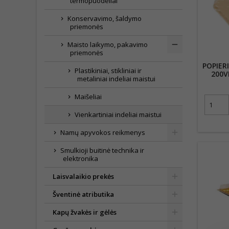
termopuodeliai
Konservavimo, šaldymo
priemonės
Maisto laikymo, pakavimo
priemonės
POPIERI
Plastikiniai, stikliniai ir
200V
metaliniai indeliai maistui
Maišeliai
Vienkartiniai indeliai maistui
Namų apyvokos reikmenys
Smulkioji buitinė technika ir
elektronika
Laisvalaikio prekės
Šventinė atributika
Kapų žvakės ir gėlės