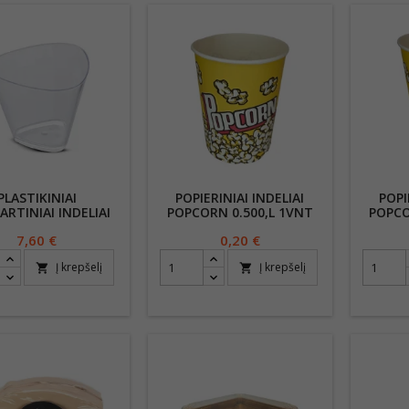
PLASTIKINIAI
POPIERINIAI INDELIAI
POPI
ARTINIAI INDELIAI
POPCORN 0.500,L 1VNT
POPCO
RTUI 50VNT 70ML
K32B
Kaina
7,60 €
Kaina
0,20 €
CH-741
Į krepšelį
Į krepšelį
shopping_cart
shopping_cart