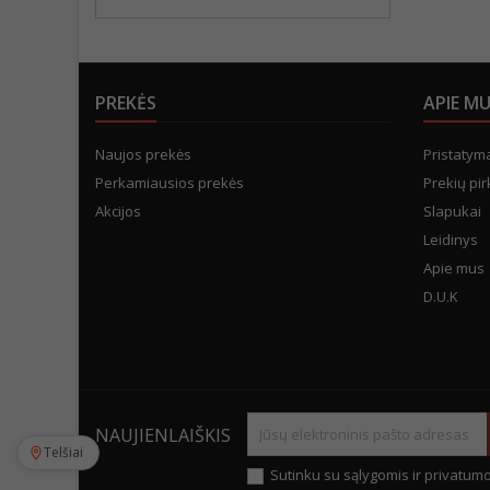
PREKĖS
APIE M
Naujos prekės
Pristatym
Perkamiausios prekės
Prekių pir
Akcijos
Slapukai
Leidinys
Apie mus
D.U.K
NAUJIENLAIŠKIS
Telšiai
Sutinku su sąlygomis ir privatumo