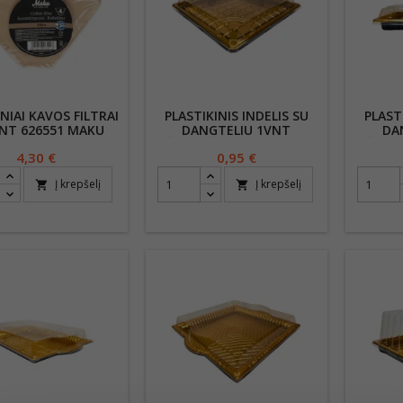
NIAI KAVOS FILTRAI
PLASTIKINIS INDELIS SU
PLAST
NT 626551 MAKU
DANGTELIU 1VNT
DA
UŽKANDŽIAMS 25,5 X 25,5
UŽKAND
Kaina
4,30 €
Kaina
0,95 €
X 4,5 CM
Į krepšelį
Į krepšelį
shopping_cart
shopping_cart