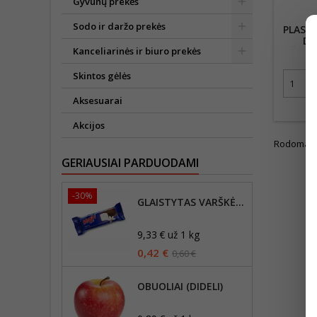
Gyvūnų prekės
Sodo ir daržo prekės
PLASTI
DA
Kanceliarinės ir biuro prekės
UŽKAND
Skintos gėlės
Aksesuarai
Akcijos
Rodoma 1-1
GERIAUSIAI PARDUODAMI
-30%
GLAISTYTAS VARŠKĖS SŪRELIS MAGIJA 45G, SU VANILE
9,33 € už 1 kg
0,42 €
0,60 €
OBUOLIAI (DIDELI)