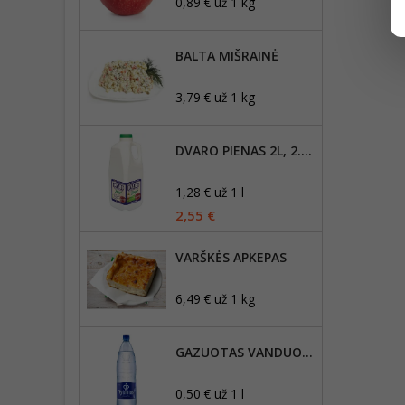
0,89 € už 1 kg
BALTA MIŠRAINĖ
3,79 € už 1 kg
DVARO PIENAS 2L, 2.5% RIEBUMO
1,28 € už 1 l
2,55 €
VARŠKĖS APKEPAS
6,49 € už 1 kg
GAZUOTAS VANDUO VYTAUTAS, 1,5L
0,50 € už 1 l