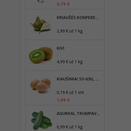
0,75 €
KRIAUŠĖS KONFERENCE (DIDELĖS)
2,99 € už 1 kg
KIVI
4,99 € už 1 kg
KIAUŠINIAI 53-63G, DYDIS M, 10VNT
0,19 € už 1 vnt
1,89 €
AGURKAI, TRUMPAVAISIAI
0,99 € už 1 kg