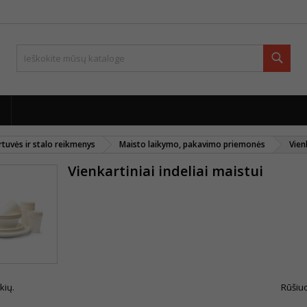
Paie
rtuvės ir stalo reikmenys
Maisto laikymo, pakavimo priemonės
Vien
Vienkartiniai indeliai maistui
kių.
Rūšiuo