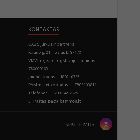
KONTAKTAS
UAB S.Jurkus ir partneriai
Kauno g. 21, Telšiai, LT87170
VMVT registre registracijos numeris
780000205
Įmonės kodas 180210385
PVM mokėtojo kodas LT802103811
Telefonas:
+370 614 57529
El. Paštas:
pagalba@mon.lt
Instagram
SEKITE MUS