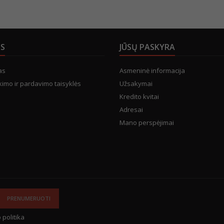
US
JŪSŲ PASKYRA
as
Asmeninė informacija
kimo ir pardavimo taisyklės
Užsakymai
Kredito kvitai
Adresai
Mano perspėjimai
 politika