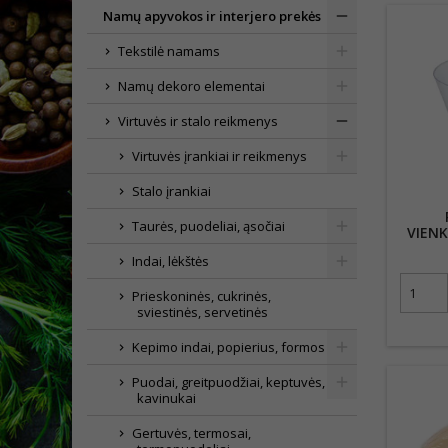
Namų apyvokos ir interjero prekės
Tekstilė namams
Namų dekoro elementai
Virtuvės ir stalo reikmenys
Virtuvės įrankiai ir reikmenys
Stalo įrankiai
Taurės, puodeliai, ąsočiai
VIENK
DESE
Indai, lėkštės
Prieskoninės, cukrinės,
sviestinės, servetinės
Kepimo indai, popierius, formos
Puodai, greitpuodžiai, keptuvės,
kavinukai
Gertuvės, termosai,