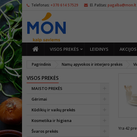
Telefonas:
+370 614 57529
El. Paštas:
pagalba@mon.lt
PAGRINDINIS
VISOS PREKĖS
LEIDINYS
AKCIJOS
Pagrindinis
Namų apyvokos ir interjero prekės
Vi
VISOS PREKĖS
MAISTO PREKĖS
Gėrimai
Kūdikių ir vaikų prekės
Kosmetika ir higiena
Yra 42 pre
Švaros prekės