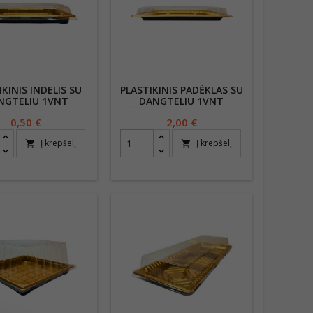
IKINIS INDELIS SU
PLASTIKINIS PADĖKLAS SU
NGTELIU 1VNT
DANGTELIU 1VNT
ŽIAMS 24,5 X 15 X
UŽKANDŽIAMS 44,5 X 28,5
Kaina
0,50 €
Kaina
2,00 €
5 CM
X 6 CM
Į krepšelį
Į krepšelį
shopping_cart
shopping_cart