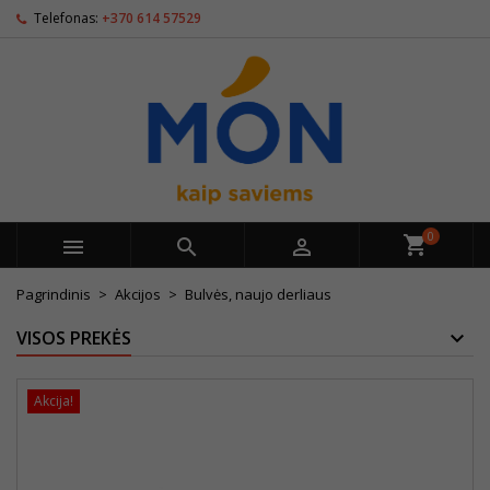
Telefonas:
+370 614 57529
0



Pagrindinis
Akcijos
Bulvės, naujo derliaus
VISOS PREKĖS
Akcija!