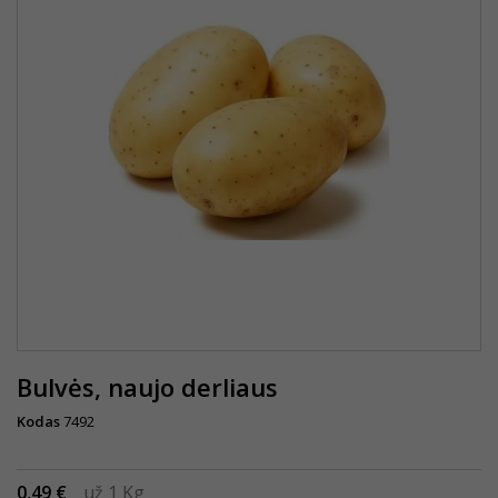
Bulvės, naujo derliaus
Kodas
7492
0,49 €
už 1 Kg