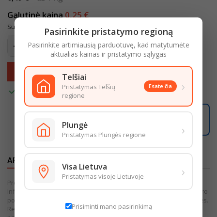
Galutinė kaina
0,25 €
Su mokesčiais
Pasirinkite pristatymo regioną
Pasirinkite artimiausią parduotuvę, kad matytumėte
aktualias kainas ir pristatymo sąlygas
Įdėti į krepšelį

Telšiai
›
Pristatymas Telšių
Esate čia

Turime
regione
02:23:21
Užsisakę iki
16:00
pristatysime iki
18:00
Plungė
›
LIKO ŠIANDIENAI
Pristatymas Plungės regione
APRAŠYMAS
IŠSAMI PREKĖS INFORMACIJA
Visa Lietuva
›
Pristatymas visoje Lietuvoje
Prekės išvaizda gali šiek tiek skirtis nuo pateiktos nuotraukoje.
Informacija, kurią pateikiame internetinėje parduotuvėje, yra bendro
pobūdžio. Išsamesnė informacija pateikiama ant produkto pakuotės.
Prisiminti mano pasirinkimą
Rekomenduojame vadovautis informacija, esančia ant produkto