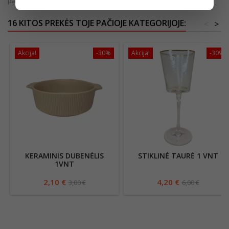
pakuotės.
16 KITOS PREKĖS TOJE PAČIOJE KATEGORIJOJE:
<
>
Akcija!
-30%
Akcija!
-30%
KERAMINIS DUBENĖLIS
STIKLINĖ TAURĖ 1 VNT
1VNT
2,10 €
4,20 €
3,00 €
6,00 €