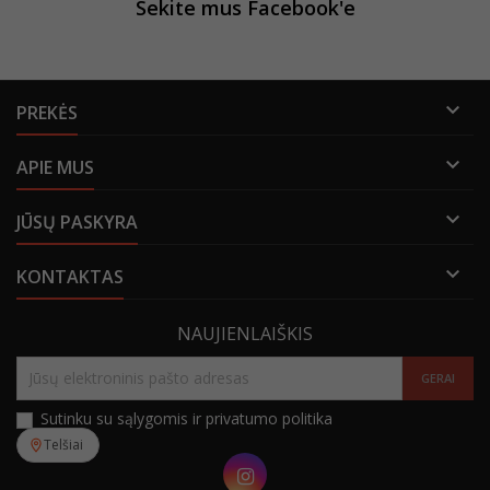
Sekite mus Facebook'e

PREKĖS

APIE MUS

JŪSŲ PASKYRA

KONTAKTAS
NAUJIENLAIŠKIS
Sutinku su sąlygomis ir privatumo politika
Telšiai
Instagram