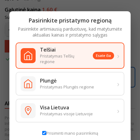
Galutinė kaina
1,60 €
Su mokesčiais
Pasirinkite pristatymo regioną
Pasirinkite artimiausią parduotuvę, kad matytumėte
aktualias kainas ir pristatymo sąlygas
Įdėti į krepšelį

Telšiai
›
Pristatymas Telšių
Esate čia

Turime
regione
08:55:38
Užsisakę iki
16:00
pristatysime iki
18:00
Plungė
›
LIKO ŠIANDIENAI
Pristatymas Plungės regione
APRAŠYMAS
IŠSAMI PREKĖS INFORMACIJA
Visa Lietuva
›
Pristatymas visoje Lietuvoje
Prekės išvaizda gali šiek tiek skirtis nuo pateiktos nuotraukoje.
Informacija, kurią pateikiame internetinėje parduotuvėje, yra bendro
pobūdžio. Išsamesnė informacija pateikiama ant produkto pakuotės.
Prisiminti mano pasirinkimą
Rekomenduojame vadovautis informacija, esančia ant produkto