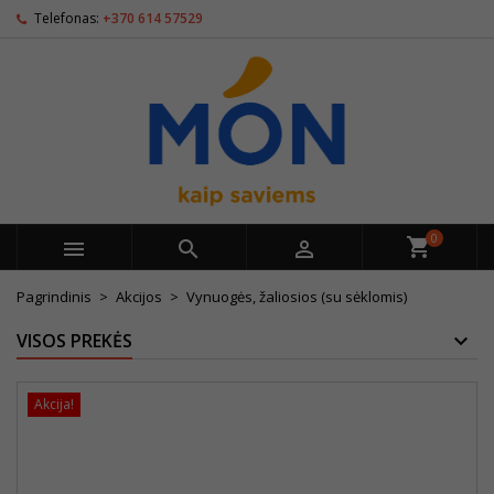
Telefonas:
+370 614 57529
0



Pagrindinis
Akcijos
Vynuogės, žaliosios (su sėklomis)
VISOS PREKĖS
Akcija!