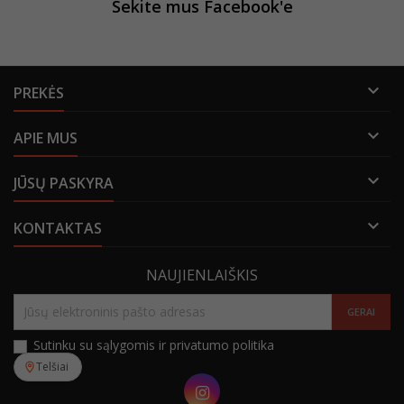
Sekite mus Facebook'e

PREKĖS

APIE MUS

JŪSŲ PASKYRA

KONTAKTAS
NAUJIENLAIŠKIS
Sutinku su sąlygomis ir privatumo politika
Telšiai
Instagram