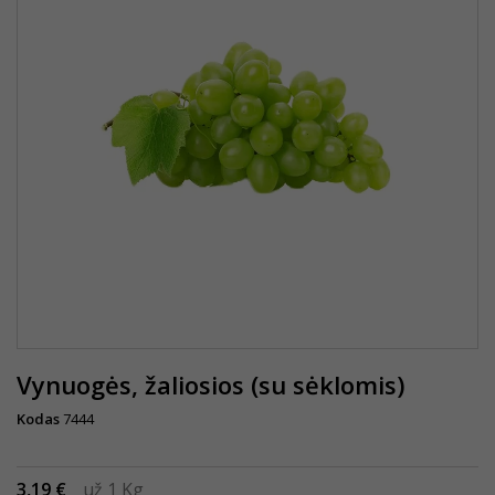
Vynuogės, žaliosios (su sėklomis)
Kodas
7444
3,19 €
už 1 Kg