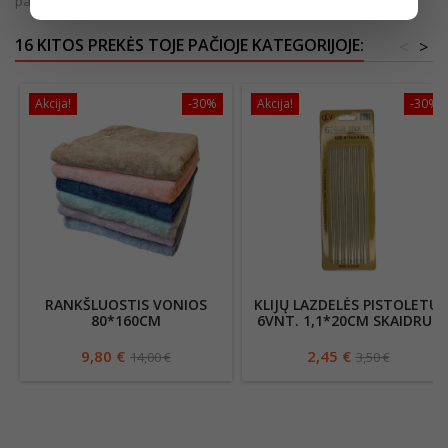
pakuotės.
16 KITOS PREKĖS TOJE PAČIOJE KATEGORIJOJE:
<
>
Akcija!
-30%
Akcija!
-30%
RANKŠLUOSTIS VONIOS
KLIJŲ LAZDELĖS PISTOLETUI
80*160CM
6VNT. 1,1*20CM SKAIDRUS
011401
9,80 €
2,45 €
14,00 €
3,50 €