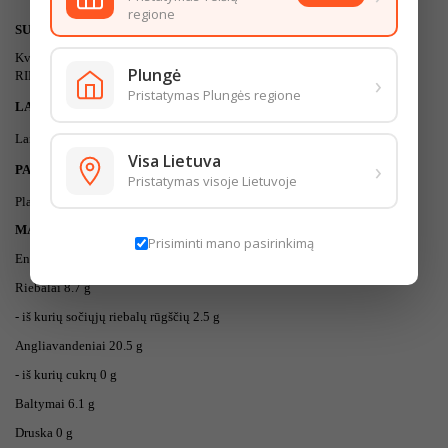
regione
SUDEDAMOSIOS DALYS
Kvapieji pipirai. sudėtyje yra salierų, GARSTYČIŲ ir SEZAMO sėklų,
Plungė
RIEŠUTŲ pėdsakų.
›
Pristatymas Plungės regione
LAIKYMO SĄLYGOS
Laikyti sausoje, vėsioje vietoje. Laikymo temperatūra: nuo 0°C iki 25°C.
Visa Lietuva
›
PAKUOTĖ
Pristatymas visoje Lietuvoje
Plastikas
MAISTINĖ VERTĖ
Prisiminti mano pasirinkimą
Energinė vertė 1457 kJ/ 348 kcal
Riebalai 8.7 g
- iš kurių sočiųjų riebalų rūgščių 2.5 g
Angliavandeniai 20.5 g
- iš kurių cukrų 0 g
Baltymai 6.1 g
Druska 0 g