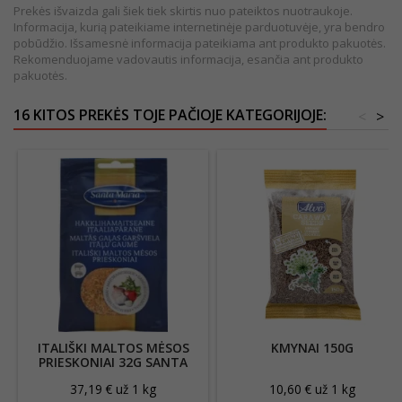
Prekės išvaizda gali šiek tiek skirtis nuo pateiktos nuotraukoje.
Informacija, kurią pateikiame internetinėje parduotuvėje, yra bendro
pobūdžio. Išsamesnė informacija pateikiama ant produkto pakuotės.
Rekomenduojame vadovautis informacija, esančia ant produkto
pakuotės.
16 KITOS PREKĖS TOJE PAČIOJE KATEGORIJOJE:
<
>
ITALIŠKI MALTOS MĖSOS
KMYNAI 150G
PRIESKONIAI 32G SANTA
MARIA
37,19 € už 1 kg
10,60 € už 1 kg