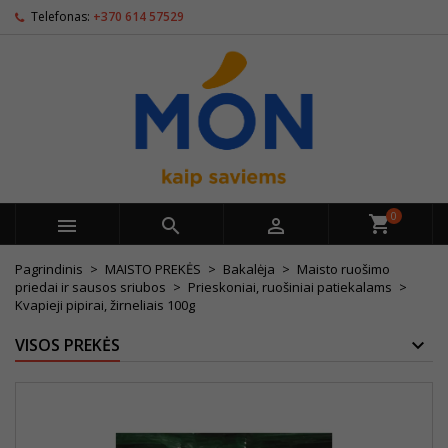
Telefonas:
+370 614 57529
0



Pagrindinis
MAISTO PREKĖS
Bakalėja
Maisto ruošimo
priedai ir sausos sriubos
Prieskoniai, ruošiniai patiekalams
Kvapieji pipirai, žirneliais 100g
VISOS PREKĖS