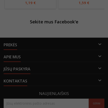
1,19 €
1,59 €
Sekite mus Facebook'e

PREKĖS

APIE MUS

JŪSŲ PASKYRA

KONTAKTAS
NAUJIENLAIŠKIS