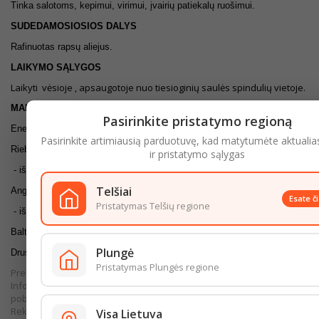
Tinka salotoms, kepimui, virimui, įvairių patiekalų ruošimui.
SUDEDAMOSIOSIOS DALYS
Rafinuotas rapsų aliejus.
LAIKYMO SĄLYGOS
Laikyti vėsioje , apsaugotoje nuo tiesioginių saulės spindulių vietoje.
MAISTINGUMO VERTĖ (100G)
Pasirinkite pristatymo regioną
Energinė vertė 3700kj/900kcal
Pasirinkite artimiausią parduotuvę, kad matytumėte aktualia
Riebalai 1
ir pristatymo sąlygas
- iš kurių sočiųjų riebalų rūgščių 10g
Telšiai
Angliavandeniai 0g
Esate č
Pristatymas Telšių regione
- iš kurių cukrų 0g
Baltymai 0g
Plungė
Druska 0g
Pristatymas Plungės regione
Prekės išvaizda gali šiek tiek skirtis nuo pateiktos nuotraukoje.
Informacija, kurią pateikiame internetinėje parduotuvėje, yra bendro
pobūdžio. Išsamesnė informacija pateikiama ant produkto pakuotės.
Rekomenduojame vadovautis informacija, esančia ant produkto
Visa Lietuva