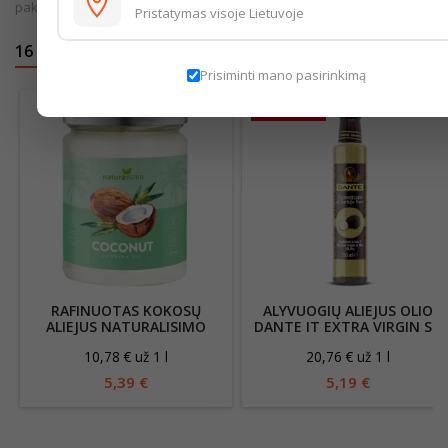
pakuotės.
Pristatymas visoje Lietuvoje
16 KITOS PREKĖS TOJE PAČIOJE KATEGORIJOJE:
<
>
Prisiminti mano pasirinkimą
Išparduota
RAFINUOTAS KOKOSŲ
ALYVUOGIŲ ALIEJUS OLIO
ALIEJUS NATURALISIMO
DANTE IT EXTRA VIRGIN SU
500ML
JUODAISIAIS TRUMAIS,
10,78 € už 1 l
20,76 € už 1 l
250ML
5,39 €
5,19 €