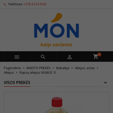
Telefonas:
+370 614 57529
0



Pagrindinis
MAISTO PREKĖS
Bakalėja
Aliejus, actas
Aliejus
Rapsų aliejus VILNIUS 1l
VISOS PREKĖS