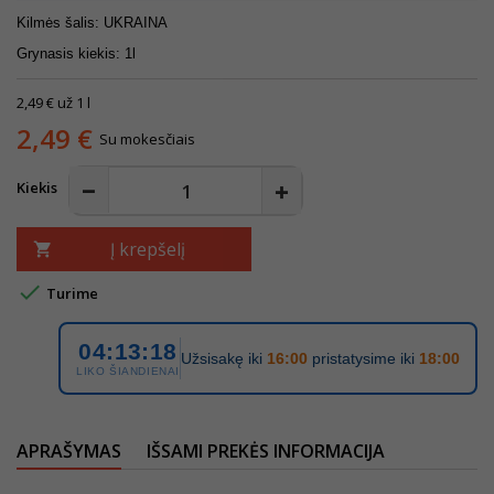
Kilmės šalis: UKRAINA
Grynasis kiekis: 1l
2,49 € už 1 l
2,49 €
Su mokesčiais
Kiekis
Į krepšelį


Turime
04:13:18
Užsisakę iki
16:00
pristatysime iki
18:00
LIKO ŠIANDIENAI
APRAŠYMAS
IŠSAMI PREKĖS INFORMACIJA