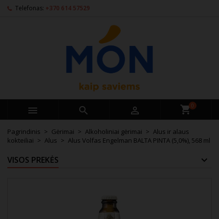
Telefonas:
+370 614 57529
0



Pagrindinis
Gėrimai
Alkoholiniai gėrimai
Alus ir alaus
kokteiliai
Alus
Alus Volfas Engelman BALTA PINTA (5,0%), 568 ml
VISOS PREKĖS