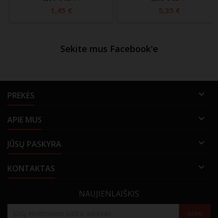
1,45 €
5,35 €
Sekite mus Facebook'e

PREKĖS

APIE MUS

JŪSŲ PASKYRA

KONTAKTAS
NAUJIENLAIŠKIS