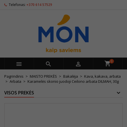
Telefonas:
+370 614 57529
0



Pagrindinis
MAISTO PREKĖS
Bakalėja
Kava, kakava, arbata
Arbata
Karamelės skonio juodoji Ceilono arbata DILMAH, 30g
VISOS PREKĖS