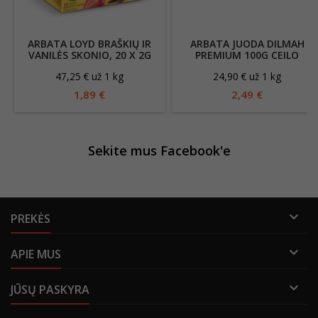
ARBATA LOYD BRAŠKIŲ IR
ARBATA JUODA DILMAH
VANILĖS SKONIO, 20 X 2G
PREMIUM 100G CEILO
47,25 € už 1 kg
24,90 € už 1 kg
1,89 €
2,49 €
Sekite mus Facebook'e

PREKĖS

APIE MUS

JŪSŲ PASKYRA