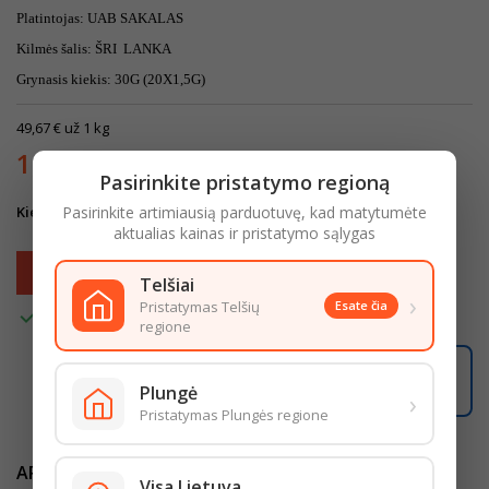
Platintojas: UAB SAKALAS
Kilmės šalis: ŠRI
LANKA
Grynasis kiekis: 30G (20X1,5G)
49,67 € už 1 kg
1,49 €
Su mokesčiais
Pasirinkite pristatymo regioną
Kiekis
Pasirinkite artimiausią parduotuvę, kad matytumėte
aktualias kainas ir pristatymo sąlygas
Į krepšelį

Telšiai
›
Pristatymas Telšių
Esate čia

Turime
regione
07:27:29
Užsisakę iki
16:00
pristatysime iki
18:00
Plungė
›
LIKO ŠIANDIENAI
Pristatymas Plungės regione
APRAŠYMAS
IŠSAMI PREKĖS INFORMACIJA
Visa Lietuva