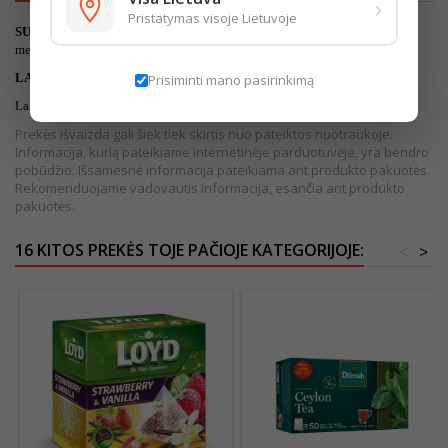
›
Pristatymas visoje Lietuvoje
SUDEDAMOSIOS
DALYS:
juodoji Ceilono arbata, karamelės kvapioji
medžiaga (4,0proc.).
LAI
KYMO SĄLYGOS:
Prisiminti mano pasirinkimą
Laikyti vėsioje ir sausoje vietoje.
Prekės išvaizda gali šiek tiek skirtis nuo pateiktos nuotraukoje.
Informacija, kurią pateikiame internetinėje parduotuvėje, yra bendro
pobūdžio. Išsamesnė informacija pateikiama ant produkto pakuotės.
Rekomenduojame vadovautis informacija, esančia ant produkto
pakuotės.
16 KITOS PREKĖS TOJE PAČIOJE KATEGORIJOJE:
<
>