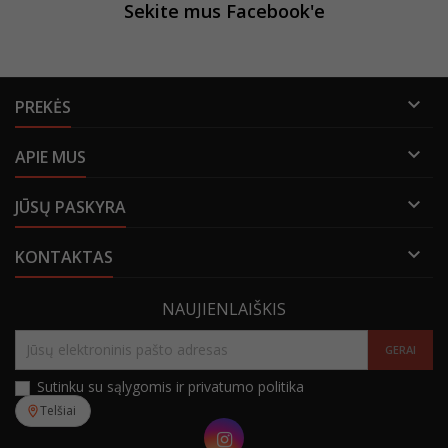
Sekite mus Facebook'e

PREKĖS

APIE MUS

JŪSŲ PASKYRA

KONTAKTAS
NAUJIENLAIŠKIS
Sutinku su sąlygomis ir privatumo politika
Telšiai
Instagram