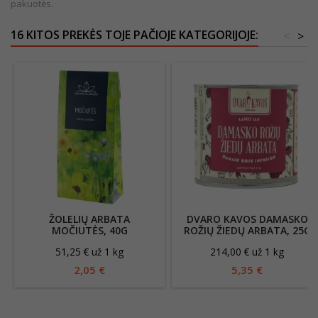
pakuotės.
16 KITOS PREKĖS TOJE PAČIOJE KATEGORIJOJE:
<
>
ŽOLELIŲ ARBATA
DVARO KAVOS DAMASKO
MOČIUTĖS, 40G
ROŽIŲ ŽIEDŲ ARBATA, 25G
51,25 € už 1 kg
214,00 € už 1 kg
2,05 €
5,35 €