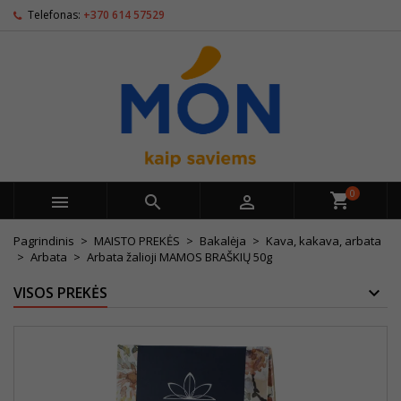
Telefonas:
+370 614 57529
0



Pagrindinis
MAISTO PREKĖS
Bakalėja
Kava, kakava, arbata
Arbata
Arbata žalioji MAMOS BRAŠKIŲ 50g
VISOS PREKĖS