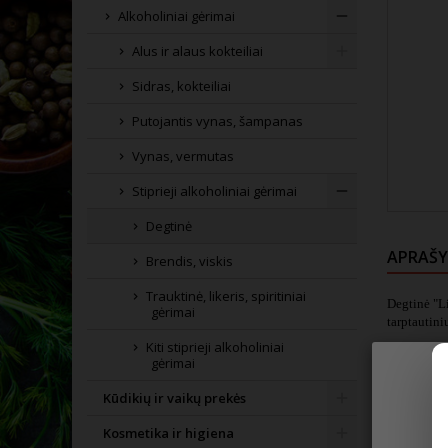
Alkoholiniai gėrimai
Alus ir alaus kokteiliai
Sidras, kokteiliai
Putojantis vynas, šampanas
Vynas, vermutas
Stiprieji alkoholiniai gėrimai
Degtinė
APRAŠ
Brendis, viskis
Trauktinė, likeris, spiritiniai
Degtinė "Li
gėrimai
tarptautin
Kiti stiprieji alkoholiniai
SKONINĖ
gėrimai
Švelnaus sk
Kūdikių ir vaikų prekės
ALERGEN
Kosmetika ir higiena
Sudėtyje yr