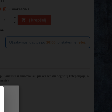
1 l
9 €
Su mokesčiais
Į krepšelį

me
Užsakymus, gautus po
16:00
, pristatysime
rytoj
.
uliariausiu ir žinomiausiu prekės ženklu degtinių kategorijoje, o
menis)