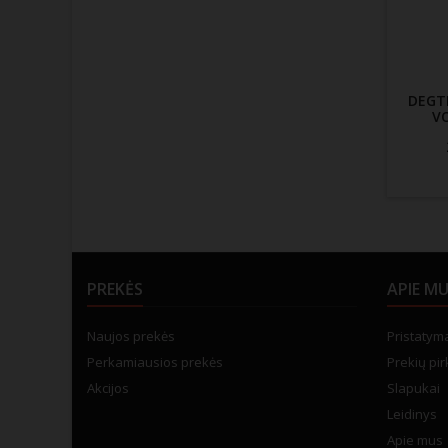
DEGT
VO
PREKĖS
APIE M
Naujos prekės
Pristatym
Perkamiausios prekės
Prekių pir
Akcijos
Slapukai
Leidinys
Apie mus