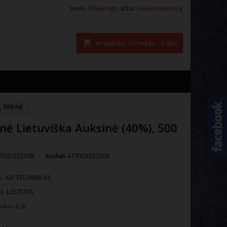
Sveiki,
Prisijungti
arba
Sukurti paskyrą
ška
Krepšelis
0
Prekės -
0,00 €
, 500 ml
nė Lietuviška Auksinė (40%), 500
7003322308
Kodas
477003322308
as: AB STUMBRAS
lis: LIETUVA
ekis: 0,5l