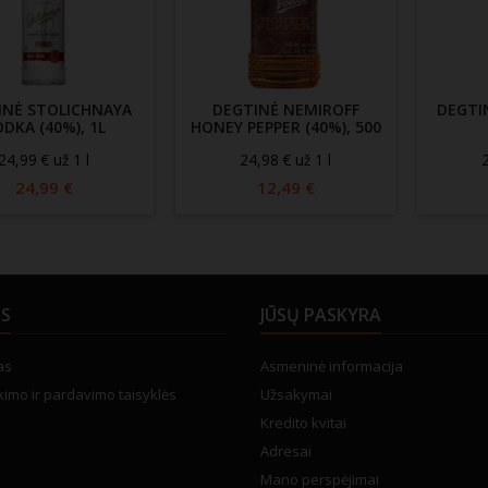
INĖ STOLICHNAYA
DEGTINĖ NEMIROFF
DEGTI
DKA (40%), 1L
HONEY PEPPER (40%), 500
ML
24,99 € už 1 l
24,98 € už 1 l
2
24,99 €
12,49 €
US
JŪSŲ PASKYRA
as
Asmeninė informacija
kimo ir pardavimo taisyklės
Užsakymai
Kredito kvitai
Adresai
Mano perspėjimai