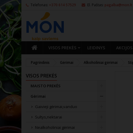
Telefonas:
+370 614 57529
El. Paštas:
pagalba@mon.lt
PAGRINDINIS
VISOS PREKĖS
LEIDINYS
AKCIJOS
Pagrindinis
Gėrimai
Alkoholiniai gėrimai
Sti
VISOS PREKĖS
MAISTO PREKĖS
Gėrimai
Gaivieji gėrimai,vanduo
Sultys,nektarai
Nealkoholiniai gėrimai