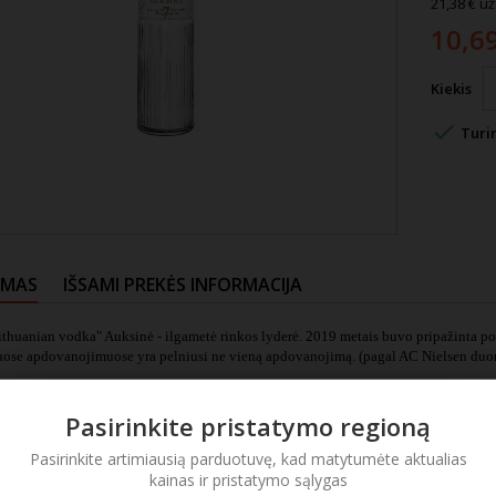
21,38 € už 
10,6
Kiekis

Turi
YMAS
IŠSAMI PREKĖS INFORMACIJA
thuanian vodka" Auksinė - ilgametė rinkos lyderė. 2019 metais buvo pripažinta pop
iuose apdovanojimuose yra pelniusi ne vieną apdovanojimą. (pagal AC Nielsen duo
S SAVYBĖS:
Pasirinkite pristatymo regioną
onio degtinė su salstelėjusiu poskoniu.
AI:
Pasirinkite artimiausią parduotuvę, kad matytumėte aktualias
kainas ir pristatymo sąlygas
a: glitimo turinčių javų.