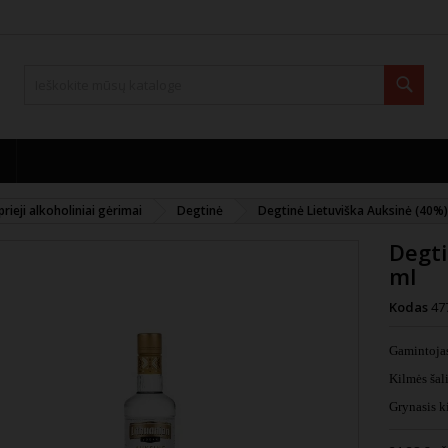
Paie
prieji alkoholiniai gėrimai
Degtinė
Degtinė Lietuviška Auksinė (40%)
Degti
ml
Kodas
47
Gamintoj
Kilmės ša
Grynasis ki