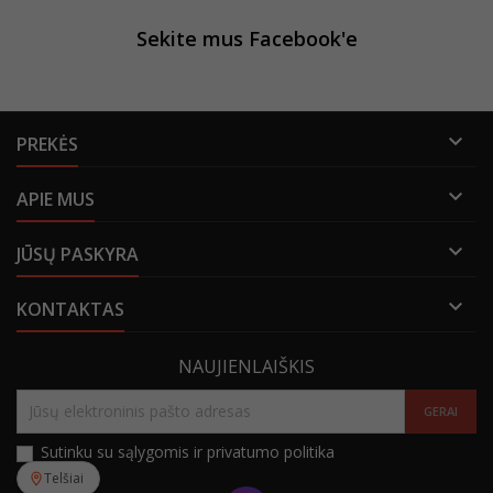
Sekite mus Facebook'e

PREKĖS

APIE MUS

JŪSŲ PASKYRA

KONTAKTAS
NAUJIENLAIŠKIS
Sutinku su sąlygomis ir privatumo politika
Telšiai