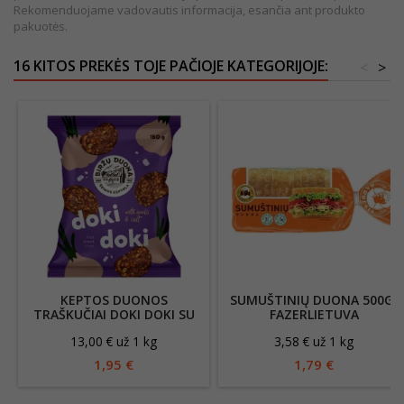
Rekomenduojame vadovautis informacija, esančia ant produkto
pakuotės.
16 KITOS PREKĖS TOJE PAČIOJE KATEGORIJOJE:
<
>
KEPTOS DUONOS
SUMUŠTINIŲ DUONA 500G/
TRAŠKUČIAI DOKI DOKI SU
FAZERLIETUVA
ČESNAKU IR DRUSKA 150G
13,00 € už 1 kg
3,58 € už 1 kg
1,95 €
1,79 €