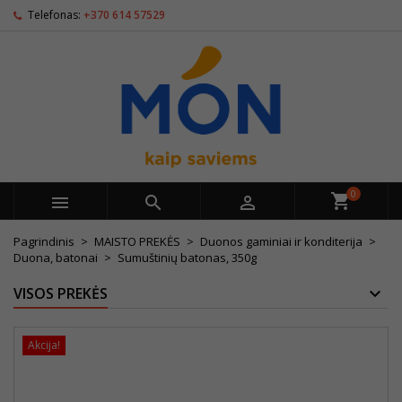
Telefonas:
+370 614 57529
0



Pagrindinis
MAISTO PREKĖS
Duonos gaminiai ir konditerija
Duona, batonai
Sumuštinių batonas, 350g
VISOS PREKĖS
Akcija!