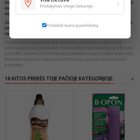
›
Aukštos kokybės juodžemis, skirtas apželdinimui, želdinių tvarkymui ir
Pristatymas visoje Lietuvoje
augalų persodinimui. Tai natūralus, derlingas dirvožemis, pagerinantis
augalų augimo sąlygas bei užtikrinantis gerą šaknų vystymąsi.
Juodžemis praturtina esamą dirvą organinėmis medžiagomis, pagerina
Prisiminti mano pasirinkimą
jos struktūrą, padidina drėgmės išlaikymą ir oro pralaidumą. Tinka
naudoti tiek sode, tiek darže ar formuojant veją.
Prekės išvaizda gali šiek tiek skirtis nuo pateiktos nuotraukoje.
Informacija, kurią pateikiame internetinėje parduotuvėje, yra bendro
pobūdžio. Išsamesnė informacija pateikiama ant produkto pakuotės.
Rekomenduojame vadovautis informacija, esančia ant produkto
pakuotės.
16 KITOS PREKĖS TOJE PAČIOJE KATEGORIJOJE:
<
>