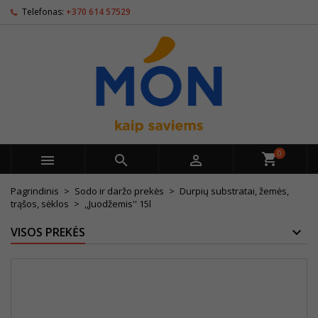
Telefonas:
+370 614 57529
0



Pagrindinis
Sodo ir daržo prekės
Durpių substratai, žemės,
trąšos, sėklos
,,Juodžemis'' 15l
VISOS PREKĖS