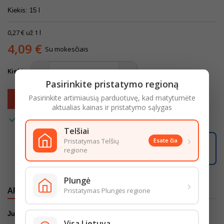
Kiekis: 15 l
0,27 € už 1 l
4,09 €
Su mokesčiais
Kiekis
Pasirinkite pristatymo regioną
Pasirinkite artimiausią parduotuvę, kad matytumėte
Į krepšelį

aktualias kainas ir pristatymo sąlygas

Turime
Telšiai
›
Pristatymas Telšių
Esate čia
08:44:12
Užsisakę iki
16:00
pristatysime iki
18:00
regione
LIKO ŠIANDIENAI
Plungė
›
APRAŠYMAS
IŠSAMI PREKĖS INFORMACIJA
Pristatymas Plungės regione
Juodžemis 15 L
Visa Lietuva