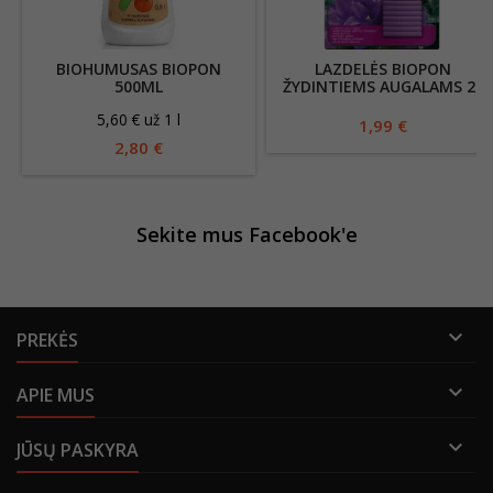
BIOHUMUSAS BIOPON
LAZDELĖS BIOPON
500ML
ŽYDINTIEMS AUGALAMS 25
G 30 VNT
5,60 € už 1 l
1,99 €
2,80 €
Sekite mus Facebook'e

PREKĖS

APIE MUS

JŪSŲ PASKYRA