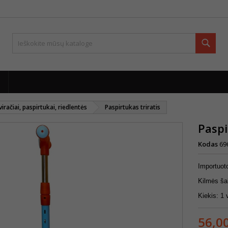
Paie
iračiai, paspirtukai, riedlentės
Paspirtukas triratis
Paspi
Kodas
69
Importuo
Kilmės ša
Kiekis: 1 
56,0