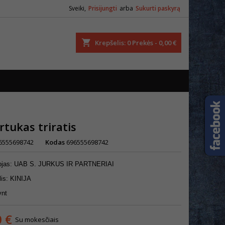
Sveiki,
Prisijungti
arba
Sukurti paskyrą
ška
Krepšelis
0
Prekės -
0,00 €
rtukas triratis
6555698742
Kodas
696555698742
tojas: UAB S. JURKUS IR PARTNERIAI
lis: KINIJA
vnt
0 €
Su mokesčiais