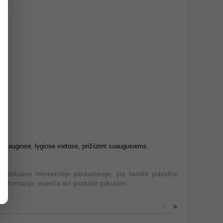
saugiose, lygiose vietose, prižiūrint suaugusiems.
 pateikiame internetinėje parduotuvėje, yra bendro pobūdžio.
informacija, esančia ant produkto pakuotės.
<
>