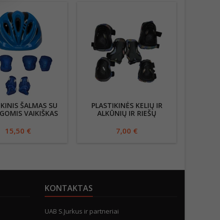
IKINIS ŠALMAS SU
PLASTIKINĖS KELIŲ IR
VAIKI
GOMIS VAIKIŠKAS
ALKŪNIŲ IR RIEŠŲ
DVIRATI
APSAUGOS VAIKAMS
15,50 €
7,00 €
KONTAKTAS
UAB S.Jurkus ir partneriai