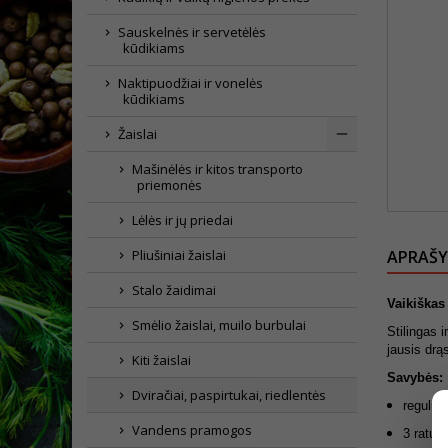
Sauskelnės ir servetėlės
kūdikiams
Naktipuodžiai ir vonelės
kūdikiams
Žaislai
Mašinėlės ir kitos transporto
priemonės
Lėlės ir jų priedai
Pliušiniai žaislai
APRAŠ
Stalo žaidimai
Vaikiškas
Smėlio žaislai, muilo burbulai
Stilingas 
jausis drąs
Kiti žaislai
Savybės:
Dviračiai, paspirtukai, riedlentės
reguliu
Vandens pramogos
3 ratų 