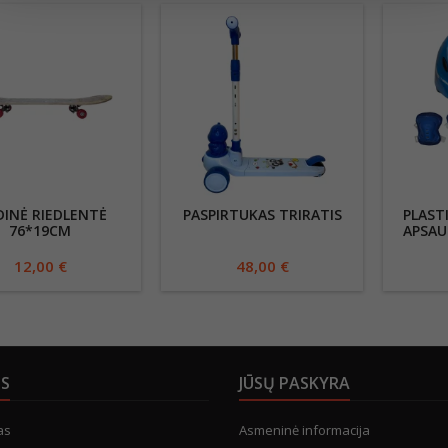
INĖ RIEDLENTĖ
PASPIRTUKAS TRIRATIS
PLAST
76*19CM
APSAU
12,00 €
48,00 €
US
JŪSŲ PASKYRA
as
Asmeninė informacija