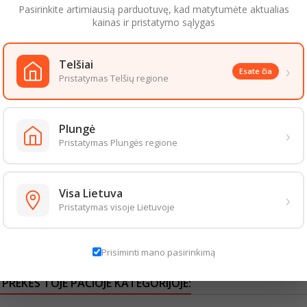
Pasirinkite artimiausią parduotuvę, kad matytumėte aktualias
r lengva konstrukcija
kainas ir pristatymo sąlygas
anti platforma saugiam stovėjimui
os rankenos mažoms rankytėms
Telšiai
›
 sportiškas dizainas
Esate čia
Pristatymas Telšių regione
i:
 valdomas net pradedantiesiems
lavinti pusiausvyrą ir koordinaciją
Plungė
›
Pristatymas Plungės regione
s ir saugus važinėjimas
s kasdieniam naudojimui lauke
as:
Visa Lietuva
›
jama naudoti su apsauginėmis priemonėmis (šalmu, apsaugomis) ir važinėti 
Pristatymas visoje Lietuvoje
irinkimas aktyviam ir linksmam vaiko laisvalaikiui!
aizda gali šiek tiek skirtis nuo pateiktos nuotraukoje. Informacija, kurią
Prisiminti mano pasirinkimą
 informacija pateikiama ant produkto pakuotės. Rekomenduojame vadovautis 
 PREKĖS TOJE PAČIOJE KATEGORIJOJE: