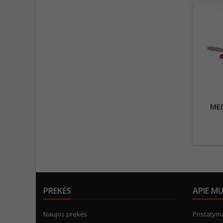
MED
PREKĖS
APIE M
Naujos prekės
Pristatym