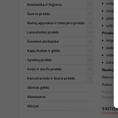
tvirta i
Kosmetika ir higiena
neslyst
Švaros prekės
patogi
Namų apyvokos ir interjero prekės
ryškus,
Laisvalaikio prekės
Privaluma
lengvai
Šventinė atributika
padeda 
Kapų žvakės ir gėlės
stabilu
Gyvūnų prekės
tinkama
Sodo ir daržo prekės
Naudojim
Rekomenduo
Kanceliarinės ir biuro prekės
Puikus pas
Skintos gėlės
Prekės išv
Aksesuarai
Išsamesnė
Akcijos
9 KITOS