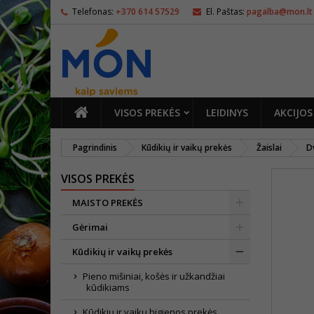
Telefonas:
+370 614 57529
El. Paštas:
pagalba@mon.lt
PAGRINDINIS
VISOS PREKĖS
LEIDINYS
AKCIJOS
Pagrindinis
Kūdikių ir vaikų prekės
Žaislai
Dv
VISOS PREKĖS
MAISTO PREKĖS
Gėrimai
Kūdikių ir vaikų prekės
Pieno mišiniai, košės ir užkandžiai
kūdikiams
Kūdikių ir vaikų higienos prekės