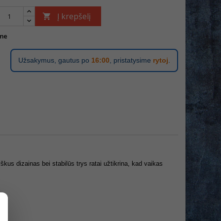
Į krepšelį

me
Užsakymus, gautus po
16:00
, pristatysime
rytoj
.
kus dizainas bei stabilūs trys ratai užtikrina, kad vaikas