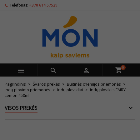
Telefonas:
+370 614 57529
0



Pagrindinis
Švaros prekės
Buitinės chemijos priemonės
Indų plovimo priemonės
Indų plovikliai
Indų ploviklis FAIRY
Lemon 450ml
VISOS PREKĖS