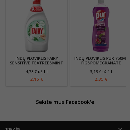
INDŲ PLOVIKLIS FAIRY
INDŲ PLOVIKLIS PUR 750ML
SENSITIVE TEATREE&MINT
FIG&POMEGRANATE
450ML
4,78 € už 1 l
3,13 € už 1 l
2,15 €
2,35 €
Sekite mus Facebook'e

PREKĖS