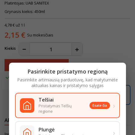
Platintojas: UAB SANITEX
Grynasis kiekis: 450ml
4,78 € už 1 l
2,15 €
Su mokesčiais
Kiekis
Į krepšelį

Pasirinkite pristatymo regioną

Turime
Pasirinkite artimiausią parduotuvę, kad matytumėte
aktualias kainas ir pristatymo sąlygas
05:15:49
Užsisakę iki
16:00
pristatysime iki
18:00
Telšiai
LIKO ŠIANDIENAI
›
Pristatymas Telšių
Esate čia
regione
APRAŠYMAS
IŠSAMI PREKĖS INFORMACIJA
Plungė
›
Indų ploviklis skirtas plauti rankomis.