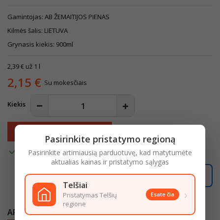
Gamintojas: AB ŽEMAITIJOS PIENAS
Kilmės šalis: LIETUVA
Grynasis kiekis: 900ml
2,39 € už 1 l
2,15 €
Su mokesčiais
Kiekis
Į krepšelį

Pasirinkite pristatymo regioną

Turime
Pasirinkite artimiausią parduotuvę, kad matytumėte
aktualias kainas ir pristatymo sąlygas
Užsakymus, gautus po
16:00
, pristatysime
rytoj
.
Telšiai
›
Pristatymas Telšių
Esate čia
regione
APRAŠYMAS
IŠSAMI PREKĖS INFORMACIJA