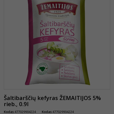
Šaltibarščių kefyras ŽEMAITIJOS 5%
rieb., 0.9l
Kodas
477029904224
Kodas
477029904224