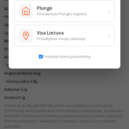
Plungė
SUDEDAMOSIOS DALYS
›
Pristatymas Plungės regione
PIENAS, GRIETINĖLĖ, RAUGAS.
LAIKYMO SĄLYGOS
Visa Lietuva
Laikyti (0...- +6)˚C temperatūroje. Pakuotė: polietilenas.
›
Pristatymas visoje Lietuvoje
MAISTINĖ VERTĖ (100mg)
Energinė vertė 318kJ/76kcal
Prisiminti mano pasirinkimą
Riebalai 5g
- iš kurių sočiųjų riebalų rūgščių 3,5g
Angliavandeniai 4,6g
- iš kurių cukrų 3,8g
Baltymai 3,2g
Druska 0,1g.
Prekės išvaizda gali šiek tiek skirtis nuo pateiktos nuotraukoje.
Informacija, kurią pateikiame internetinėje parduotuvėje, yra bendro
pobūdžio. Išsamesnė informacija pateikiama ant produkto pakuotės.
Rekomenduojame vadovautis informacija, esančia ant produkto
pakuotės.