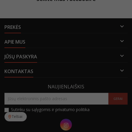

PREKĖS

APIE MUS

JŪSŲ PASKYRA

KONTAKTAS
NAUJIENLAIŠKIS
Sutinku su sąlygomis ir privatumo politika
Telšiai
Instagram