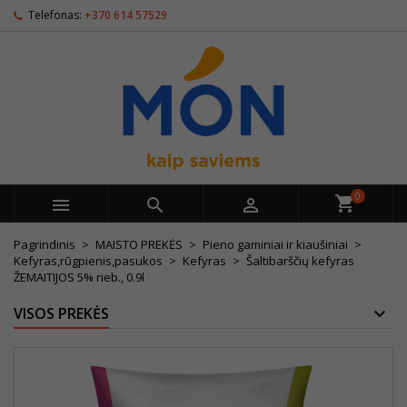
Telefonas:
+370 614 57529
0



Pagrindinis
MAISTO PREKĖS
Pieno gaminiai ir kiaušiniai
Kefyras,rūgpienis,pasukos
Kefyras
Šaltibarščių kefyras
ŽEMAITIJOS 5% rieb., 0.9l
VISOS PREKĖS