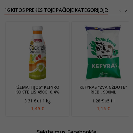
16 KITOS PREKĖS TOJE PAČIOJE KATEGORIJOJE:
<
>
"ŽEMAITIJOS" KEFYRO
KEFYRAS "ŽVAIGŽDUTĖ"
KOKTEILIS 450G, 0.4%
RIEB., 900ML
RIEBUMO SU BANANAIS IR
3,31 € už 1 kg
1,28 € už 1 l
BRAŠKĖMIS
1,49 €
1,15 €
Sekite mus Facebook'e