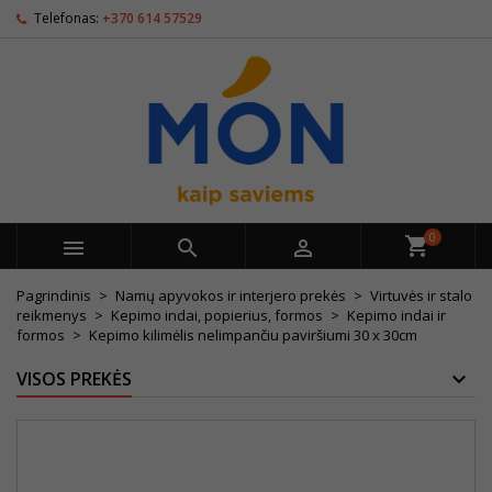
Telefonas:
+370 614 57529
0



Pagrindinis
Namų apyvokos ir interjero prekės
Virtuvės ir stalo
reikmenys
Kepimo indai, popierius, formos
Kepimo indai ir
formos
Kepimo kilimėlis nelimpančiu paviršiumi 30 x 30cm
VISOS PREKĖS