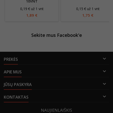
10VNT
0,19 € už 1 vnt
0,15 € už 1 vnt
1,89 €
1,75 €
Sekite mus Facebook'e

PREKĖS

APIE MUS

JŪSŲ PASKYRA

KONTAKTAS
NAUJIENLAIŠKIS