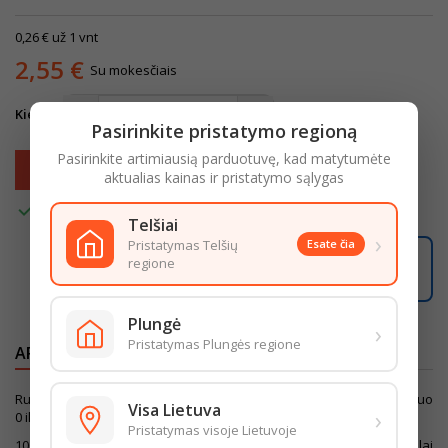
0,26 € už 1 vnt
2,55 €
Su mokesčiais
Kiekis
Pasirinkite pristatymo regioną
Pasirinkite artimiausią parduotuvę, kad matytumėte
Į krepšelį

aktualias kainas ir pristatymo sąlygas

Turime
Telšiai
›
Pristatymas Telšių
Esate čia
06:03:56
regione
Užsisakę iki
16:00
pristatysime iki
18:00
LIKO ŠIANDIENAI
Plungė
›
Pristatymas Plungės regione
APRAŠYMAS
IŠSAMI PREKĖS INFORMACIJA
Rudi vištų kiaušiniai, skirtingų dydžių kiaušinai. Laikymo sąlygos: nuo
Visa Lietuva
›
0 iki +18°C temperatūroje. Nupirktus laikyti šaltai.
Pristatymas visoje Lietuvoje
100g produkto maistingumas. Energinė vertė 542kJ/130kcal, riebalai