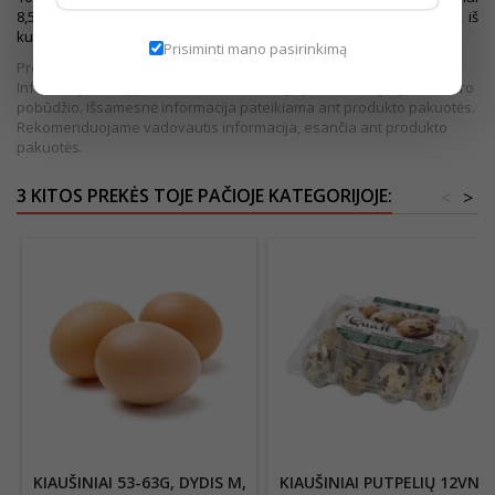
8,5g, iš kurių sočiųjų riebalų rūgščių 2
,52g, angliavandeniai 0,88g, iš
kurių cukrų 0,2g, baltymai 12,5g, druska 0,27g.
Prisiminti mano pasirinkimą
Prekės išvaizda gali šiek tiek skirtis nuo pateiktos nuotraukoje.
Informacija, kurią pateikiame internetinėje parduotuvėje, yra bendro
pobūdžio. Išsamesnė informacija pateikiama ant produkto pakuotės.
Rekomenduojame vadovautis informacija, esančia ant produkto
pakuotės.
3 KITOS PREKĖS TOJE PAČIOJE KATEGORIJOJE:
<
>
KIAUŠINIAI 53-63G, DYDIS M,
KIAUŠINIAI PUTPELIŲ 12VNT