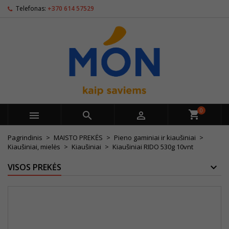
Telefonas:
+370 614 57529
0



Pagrindinis
MAISTO PREKĖS
Pieno gaminiai ir kiaušiniai
Kiaušiniai, mielės
Kiaušiniai
Kiaušiniai RIDO 530g 10vnt
VISOS PREKĖS