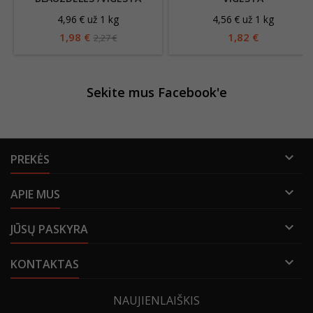
4,96 € už 1 kg
4,56 € už 1 kg
1,98 €
1,82 €
2,27 €
Sekite mus Facebook'e

PREKĖS

APIE MUS

JŪSŲ PASKYRA

KONTAKTAS
NAUJIENLAIŠKIS