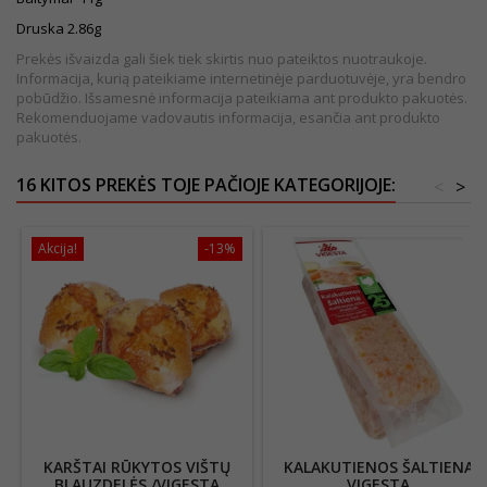
Druska 2.86g
Prekės išvaizda gali šiek tiek skirtis nuo pateiktos nuotraukoje.
Informacija, kurią pateikiame internetinėje parduotuvėje, yra bendro
pobūdžio. Išsamesnė informacija pateikiama ant produkto pakuotės.
Rekomenduojame vadovautis informacija, esančia ant produkto
pakuotės.
16 KITOS PREKĖS TOJE PAČIOJE KATEGORIJOJE:
<
>
Akcija!
-13%
KARŠTAI RŪKYTOS VIŠTŲ
KALAKUTIENOS ŠALTIENA
BLAUZDELĖS /VIGESTA
VIGESTA