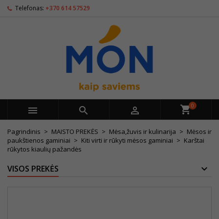
Telefonas:
+370 614 57529
0



Pagrindinis
MAISTO PREKĖS
Mėsa,žuvis ir kulinarija
Mėsos ir
paukštienos gaminiai
Kiti virti ir rūkyti mėsos gaminiai
Karštai
rūkytos kiaulių pažandės
VISOS PREKĖS