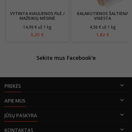
VYTINTA KIAULIENOS FILĖ /
KALAKUTIENOS ŠALTIENA
MAŽEIKIŲ MĖSINĖ
VIGESTA
14,99 € už 1 kg
4,56 € už 1 kg
5,25 €
1,82 €
Sekite mus Facebook'e

PREKĖS

APIE MUS

JŪSŲ PASKYRA

KONTAKTAS