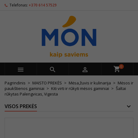
Telefonas:
+370 614 57529
0



Pagrindinis
MAISTO PREKĖS
Mėsa,žuvis ir kulinarija
Mėsos ir
paukštienos gaminiai
Kiti virti ir rūkyti mėsos gaminiai
Šaltai
rūkytas Palengvicas, Vigesta
VISOS PREKĖS