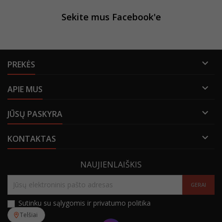
Sekite mus Facebook'e

PREKĖS

APIE MUS

JŪSŲ PASKYRA

KONTAKTAS
NAUJIENLAIŠKIS
Sutinku su sąlygomis ir privatumo politika
Telšiai