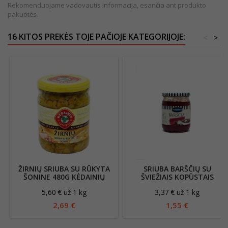
Rekomenduojame vadovautis informacija, esančia ant produkto
pakuotės.
16 KITOS PREKĖS TOJE PAČIOJE KATEGORIJOJE:
<
>
ŽIRNIŲ SRIUBA SU RŪKYTA
SRIUBA BARŠČIŲ SU
ŠONINE 480G KĖDAINIŲ
ŠVIEŽIAIS KOPŪSTAIS
KRONIS 460G
5,60 € už 1 kg
3,37 € už 1 kg
2,69 €
1,55 €