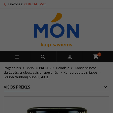
Telefonas:
+370 614 57529
0



Pagrindinis
MAISTO PREKĖS
Bakalėja
Konservuotos
daržovės, sriubos, vaisiai, uogienės
Konservuotos sriubos
Sriuba raudonų pupelių 480g
VISOS PREKĖS