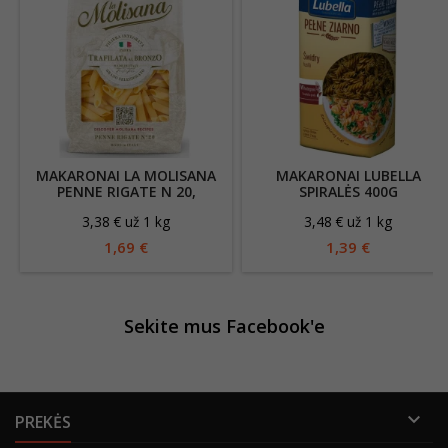
MAKARONAI LA MOLISANA
MAKARONAI LUBELLA
PENNE RIGATE N 20,
SPIRALĖS 400G
VAMZDELIAI, 500G
3,38 € už 1 kg
3,48 € už 1 kg
1,69 €
1,39 €
Sekite mus Facebook'e

PREKĖS