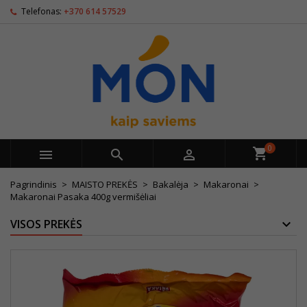
Telefonas:
+370 614 57529
0



Pagrindinis
MAISTO PREKĖS
Bakalėja
Makaronai
Makaronai Pasaka 400g vermišėliai
VISOS PREKĖS