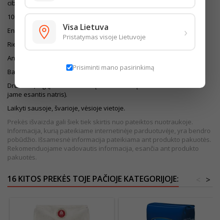
ciberžolė. Sudėtyje yra GLITIMO. Gali būti KIAUŠINIŲ pėdsakų.
100g produkto maistingumas:
Visa Lietuva
›
Energinė vertė 1534kJ/362kcal
Pristatymas visoje Lietuvoje
Riebalai 1,1g - iš kurių sočiųjų riebalų rūgščių 0,5g
Angliavandeniai 76,0g - iš kurių cukrų 2,9g
Prisiminti mano pasirinkimą
Baltymai 11,0g
Druska 0,02g (produkte esantį druskos kiekį nulemia tik natūraliai
jame esantis natris).
Laikyti sausoje, švarioje, vėsioje vietoje.
Prekės išvaizda gali šiek tiek skirtis nuo pateiktos nuotraukoje.
Informacija, kurią pateikiame internetinėje parduotuvėje, yra bendro
pobūdžio. Išsamesnė informacija pateikiama ant produkto pakuotės.
Rekomenduojame vadovautis informacija, esančia ant produkto
pakuotės.
16 KITOS PREKĖS TOJE PAČIOJE KATEGORIJOJE:
<
>