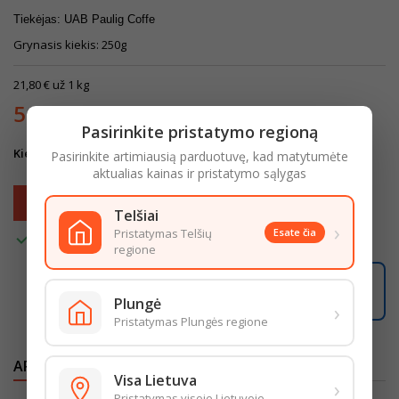
Tiekėjas: UAB Paulig Coffe
Grynasis kiekis: 250g
21,80 € už 1 kg
5,45 €
Su mokesčiais
Pasirinkite pristatymo regioną
Kiekis
Pasirinkite artimiausią parduotuvę, kad matytumėte
aktualias kainas ir pristatymo sąlygas
Į krepšelį

Telšiai
›
Pristatymas Telšių
Esate čia

Turime
regione
10:51:08
Užsisakę iki
16:00
pristatysime iki
18:00
Plungė
LIKO ŠIANDIENAI
›
Pristatymas Plungės regione
APRAŠYMAS
IŠSAMI PREKĖS INFORMACIJA
Visa Lietuva
›
Pristatymas visoje Lietuvoje