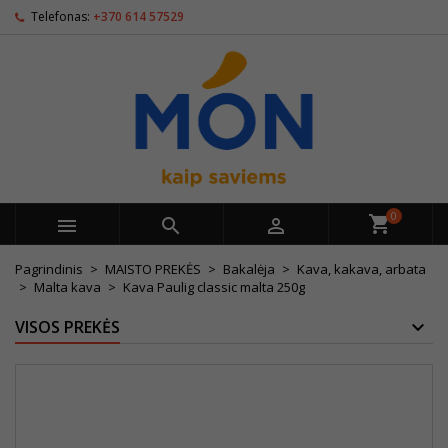
Telefonas:
+370 614 57529
0



Pagrindinis
MAISTO PREKĖS
Bakalėja
Kava, kakava, arbata
Malta kava
Kava Paulig classic malta 250g
VISOS PREKĖS