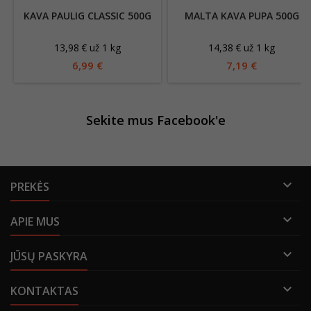
KAVA PAULIG CLASSIC 500G
MALTA KAVA PUPA 500G
13,98 € už 1 kg
14,38 € už 1 kg
6,99 €
7,19 €
Sekite mus Facebook'e

PREKĖS

APIE MUS

JŪSŲ PASKYRA

KONTAKTAS