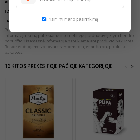
SUDEDAMOSIOSIOS DALYS:
100% arabikos kava.
LAIKYMO SĄLYGOS
Prisiminti mano pasirinkimą
Laikyti sausoje, vėsioje vietoje.
Prekės išvaizda gali šiek tiek skirtis nuo pateiktos nuotraukoje.
Informacija, kurią pateikiame internetinėje parduotuvėje, yra bendro
pobūdžio. Išsamesnė informacija pateikiama ant produkto pakuotės.
Rekomenduojame vadovautis informacija, esančia ant produkto
pakuotės.
16 KITOS PREKĖS TOJE PAČIOJE KATEGORIJOJE:
<
>