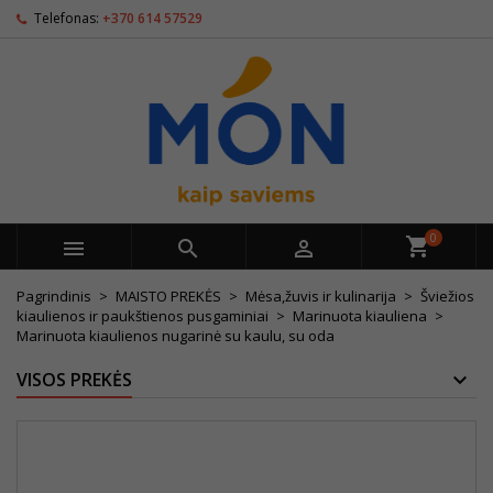
Telefonas:
+370 614 57529
0



Pagrindinis
MAISTO PREKĖS
Mėsa,žuvis ir kulinarija
Šviežios
kiaulienos ir paukštienos pusgaminiai
Marinuota kiauliena
Marinuota kiaulienos nugarinė su kaulu, su oda
VISOS PREKĖS