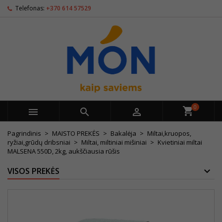
Telefonas:
+370 614 57529
0



Pagrindinis
MAISTO PREKĖS
Bakalėja
Miltai,kruopos,
ryžiai,grūdų dribsniai
Miltai, miltiniai mišiniai
Kvietiniai miltai
MALSENA 550D, 2kg, aukščiausia rūšis
VISOS PREKĖS