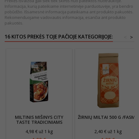
Prekės išvaizda gali šiek tiek skirtis nuo pateiktos nuotraukoje.
Informacija, kurią pateikiame internetinėje parduotuvėje, yra bendro
pobūdžio. Išsamesnė informacija pateikiama ant produkto pakuotės.
Rekomenduojame vadovautis informacija, esančia ant produkto
pakuotės.
16 KITOS PREKĖS TOJE PAČIOJE KATEGORIJOJE:
<
>
MILTINIS MIŠINYS CITY
ŽIRNIŲ MILTAI 500 G /FASMA
TASTE TRADICINIAMS
NAMŲ STILIAUS BLYNAMS
4,98 € už 1 kg
2,40 € už 1 kg
400G