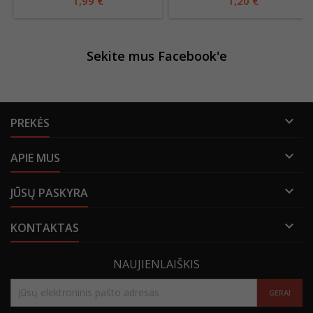
1,99 €
1,20 €
Sekite mus Facebook'e

PREKĖS

APIE MUS

JŪSŲ PASKYRA

KONTAKTAS
NAUJIENLAIŠKIS