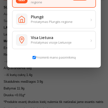
regione
SUDEDAMOSIOS
DALYS:
Aukščiausios rūšies KVIETINIAI miltai 550D
Plungė
›
Sudėtyje yra GLITIMO.
Pristatymas Plungės regione
L
AI
KYMO SĄLYGOS:
Laikyti sausoje ir vėsioje vietoje
Visa Lietuva
›
MAISTINGUMO VERTĖ (100G)
Pristatymas visoje Lietuvoje
Energinė vertė 1450/341kcal
Riebalai 1.7g
Prisiminti mano pasirinkimą
- iš kurių sočiųjų riebalų rūgščių 0.4g
Angliavandeniai 68g
- iš kurių cukrų 1.4g
Skaidulinės medžiagos 3.9g
Baltymai 11.9g
Druska <0.01g*
*
Produkte esantį druskos kiekį nulemia tik natūraliai jame esantis natris