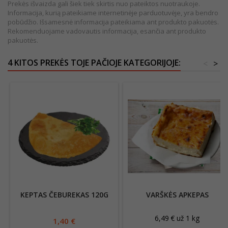
Prekės išvaizda gali šiek tiek skirtis nuo pateiktos nuotraukoje.
Informacija, kurią pateikiame internetinėje parduotuvėje, yra bendro
pobūdžio. Išsamesnė informacija pateikiama ant produkto pakuotės.
Rekomenduojame vadovautis informacija, esančia ant produkto
pakuotės.
4 KITOS PREKĖS TOJE PAČIOJE KATEGORIJOJE:
<
>
KEPTAS ČEBUREKAS 120G
VARŠKĖS APKEPAS
6,49 € už 1 kg
1,40 €