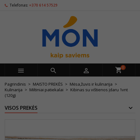
Telefonas:
+370 614 57529
0



Pagrindinis
MAISTO PREKĖS
Mėsa,žuvis ir kulinarija
Kulinarija
Miltiniai patiekalai
Kibinas su vištienos įdaru 1vnt
(120g)
VISOS PREKĖS