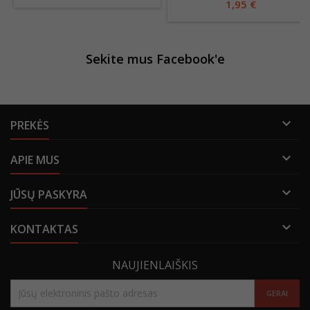
1,95 €
Sekite mus Facebook'e

PREKĖS

APIE MUS

JŪSŲ PASKYRA

KONTAKTAS
NAUJIENLAIŠKIS