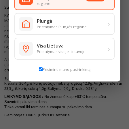
regione
Sudedamosios dalys:
KVIETINIAI MILTAI, viščiukų broilerių vidinė filė, kiaulienos lašiniai,
Plungė
MARGARINAS VILNIUS SU SVIESTU(augaliniai
›
aliejai(rapsų,palmių,kokosų)augaliniai
Pristatymas Plungės regione
riebalai(palmių),vanduo,SVIESTAS (3%),emusikliai(lecitinas,riebalų
rūgščių mono-ir digliceridai),PIENO IŠRŪGŲ
milteliai,druska,konservantas(kalio sorbatas),rūgštingumą
Visa Lietuva
›
reguliuojanti medžiaga(citrinų rūgštis) kvapiosios
Pristatymas visoje Lietuvoje
medžiagos,dažiklis(beta karotenas),vitaminai A,D),
ALERGENAI: SVIESTAS 82% , KIAUŠINIAI, GRIETINĖ 30%
(GRIETINĖLĖ,PIENO rūgšties bakterijų raugas), svogūnai, joduota
Prisiminti mano pasirinkimą
druska, juodieji malti pipirai.
100g produkto maistingumas: Energinė vertė 1936,19kJ/462,4kcal.
Riebalai 36,4g, iš kurių sočiųjų riebalų rūgščių 12,9g, Angliavandeniai
23,5g, iš kurių cukrų 1,0g, Baltymai 9,9g, Druska 0,584g.
LAIKYMO SĄLYGOS :
Ne žemesnė kaip +63°C temperatūra.
Suvartoti pakavimo dieną.
Tinka vartoti iki terminas sutampa su pakavimo data.
Gamintojas: UAB S. Jurkus ir Partneriai