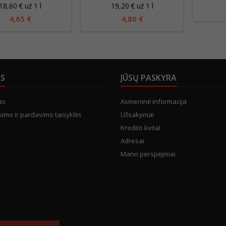
18,60 € už 1 l
19,20 € už 1 l
4,65 €
4,80 €
US
JŪSŲ PASKYRA
as
Asmeninė informacija
kimo ir pardavimo taisyklės
Užsakymai
Kredito kvitai
Adresai
Mano perspėjimai