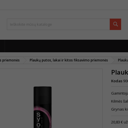
Paie
os priemonės
Plaukų putos, lakai ir kitos fiksavimo priemonės
Plauk
Plauk
Kodas
90
Gamintoj
Kilmės šal
Grynas ki
20,83 € už 