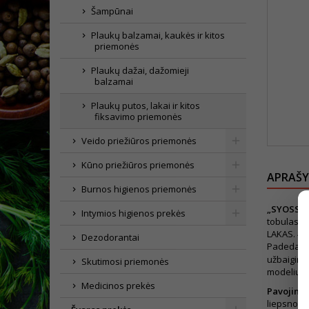
Šampūnai
Plaukų balzamai, kaukės ir kitos
priemonės
Plaukų dažai, dažomieji
balzamai
Plaukų putos, lakai ir kitos
fiksavimo priemonės
Veido priežiūros priemonės
Kūno priežiūros priemonės
APRAŠ
Burnos higienos priemonės
„SYOSS“
Intymios higienos prekės
tobulas f
LAKAS. 48 
Dezodorantai
Padeda ap
užbaigimu
Skutimosi priemonės
modeliuoki
Medicinos prekės
Pavojinga
liepsnos a