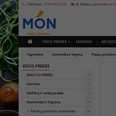
Telefonas:
+370 614 57529
El. Paštas:
pagalba@mon.lt
PAGRINDINIS
VISOS PREKĖS
LEIDINYS
AKCIJOS
Pagrindinis
Kosmetika ir higiena
Plaukų priežiūr
VISOS PREKĖS
MAISTO PREKĖS
Gėrimai
Kūdikių ir vaikų prekės
Kosmetika ir higiena
Plaukų priežiūros priemonės