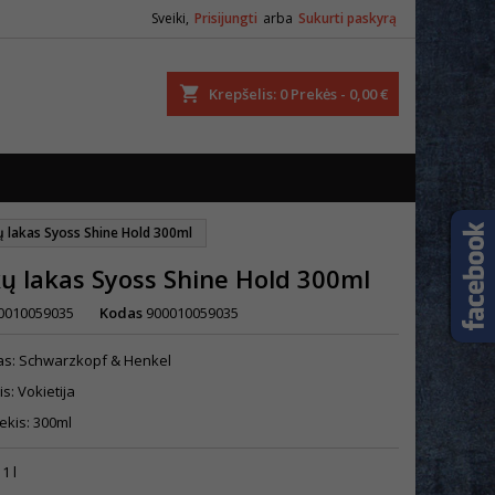
Sveiki,
Prisijungti
arba
Sukurti paskyrą
ška
Krepšelis
0
Prekės -
0,00 €
ų lakas Syoss Shine Hold 300ml
ų lakas Syoss Shine Hold 300ml
0010059035
Kodas
900010059035
as: Schwarzkopf
&
Henkel
is: Vokietija
ekis: 300ml
1 l