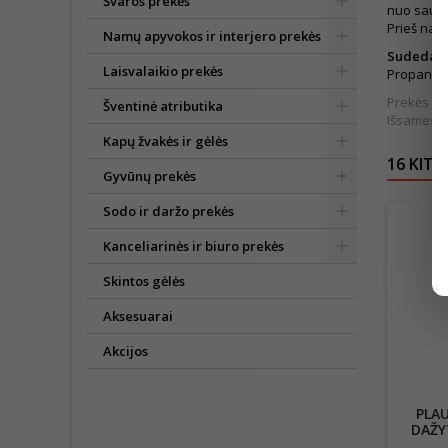
Švaros prekės
nuo saulė
Prieš naud
Namų apyvokos ir interjero prekės
Sudedamo
Laisvalaikio prekės
Propanol, 
Prekės išv
Šventinė atributika
Išsamesnė
Kapų žvakės ir gėlės
16 KITO
Gyvūnų prekės
Sodo ir daržo prekės
Kanceliarinės ir biuro prekės
Skintos gėlės
Aksesuarai
Akcijos
PLAU
DAŽY