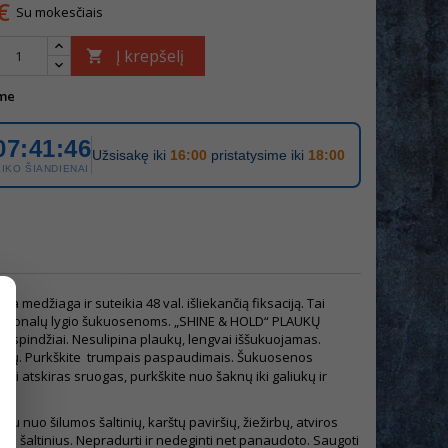
€
Su mokesčiais
Į krepšelį

me
07:41:46
Užsisakę iki
16:00
pristatysime iki
18:00
LIKO ŠIANDIENAI
a medžiaga ir suteikia 48 val. išliekančią fiksaciją. Tai
ofesionalų lygio šukuosenoms. „SHINE
&
HOLD“ PLAUKŲ
ys atspindžiai. Nesulipina plaukų, lengvai iššukuojamas.
ukų. Purkškite trumpais paspaudimais. Šukuosenos
i atskiras sruogas, purkškite nuo šaknų iki galiukų ir
au nuo šilumos šaltinių, karštų paviršių, žiežirbų, atviros
gimo šaltinius. Nepradurti ir nedeginti net panaudoto. Saugoti