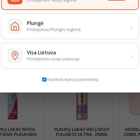
Pristatymas Telšių regione
s šviesos. Nelaikyti aukštesnėje nei 50°C temperatūroje. Laikyti vaikams 
ojimą perskaityti etikėtę.
sios dalys:
Dimethyl Ether, Alcohol denat., Aqua, Octylacrylamide/Acryl
Plungė
Benzyl Alcohol, Parfum, Panthenol, Linalool, Limonene, Benzyl Alcohol, Citr
›
Pristatymas Plungės regione
aizda gali šiek tiek skirtis nuo pateiktos nuotraukoje. Informacija, kurią 
 informacija pateikiama ant produkto pakuotės. Rekomenduojame vadovau
S PREKĖS TOJE PAČIOJE KATEGORIJOJE:
Visa Lietuva
›
Pristatymas visoje Lietuvoje
Prisiminti mano pasirinkimą
KŲ LAKAS NIVEA
PLAUKŲ LAKAS WELLAFLEX
MONDA
TIEMS PLAUKAMS
FULLNESS ULTRA, 250ML
250ML 
250ML