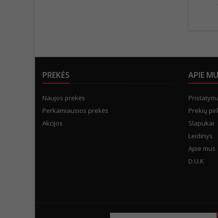
PREKĖS
APIE M
Naujos prekės
Pristatym
Perkamiausios prekės
Prekių pir
Akcijos
Slapukai
Leidinys
Apie mus
D.U.K