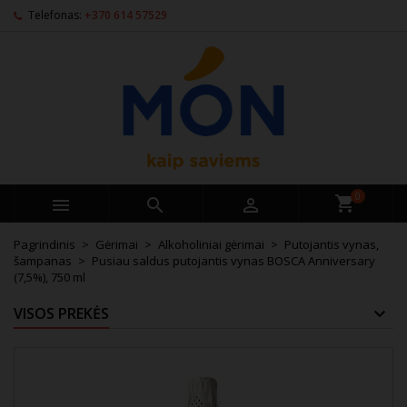
Telefonas:
+370 614 57529
0



Pagrindinis
Gėrimai
Alkoholiniai gėrimai
Putojantis vynas,
šampanas
Pusiau saldus putojantis vynas BOSCA Anniversary
(7,5%), 750 ml
VISOS PREKĖS