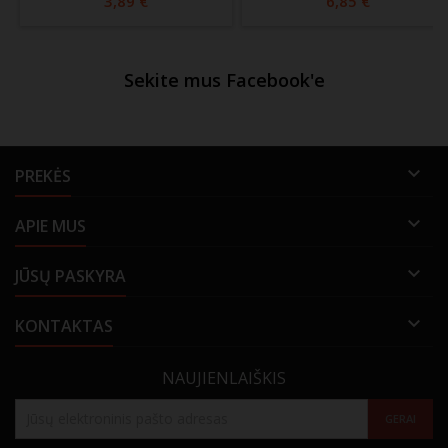
3,89 €
6,85 €
Sekite mus Facebook'e

PREKĖS

APIE MUS

JŪSŲ PASKYRA

KONTAKTAS
NAUJIENLAIŠKIS