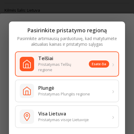
Kilmės šalis: Lietuva
6,65 € už 1 l
Pasirinkite pristatymo regioną
4,99 €
Su mokesčiais
Pasirinkite artimiausią parduotuvę, kad matytumėte
aktualias kainas ir pristatymo sąlygas
Kiekis
Telšiai
›
Į krepšelį

Pristatymas Telšių
Esate čia
regione

Amžiaus patvirtinimas
Turime
Plungė
›
Norėdami patekti į šią prekių kategoriją, patvirtinkite, kad esate
Užsakymus, gautus po
16:00
, pristatysime
rytoj
.
Pristatymas Plungės regione
20 metų ar vyresnis
Įveskite gimimo metus
APRAŠYMAS
IŠSAMI PREKĖS INFORMACIJA
Visa Lietuva
Mėnuo
Diena
Metai
›
Pristatymas visoje Lietuvoje
Alkoholio koncentracija: Alk. 7.5% tūrio.