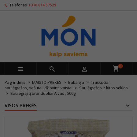
Telefonas:
+370 614 57529
0



Pagrindinis
MAISTO PREKĖS
Bakalėja
Traškučiai,
saulėgrąžos, riešutai, džiovinti vaisiai
Saulėgrąžos ir kitos sėklos
Saulėgrąžų branduoliai Alvas , 500g
VISOS PREKĖS