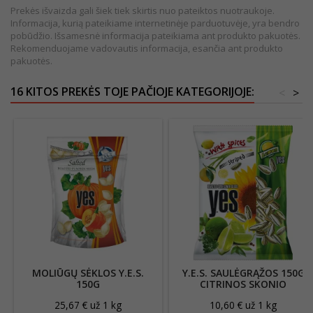
Prekės išvaizda gali šiek tiek skirtis nuo pateiktos nuotraukoje.
Informacija, kurią pateikiame internetinėje parduotuvėje, yra bendro
pobūdžio. Išsamesnė informacija pateikiama ant produkto pakuotės.
Rekomenduojame vadovautis informacija, esančia ant produkto
pakuotės.
16 KITOS PREKĖS TOJE PAČIOJE KATEGORIJOJE:
<
>
MOLIŪGŲ SĖKLOS Y.E.S.
Y.E.S. SAULĖGRĄŽOS 150G
150G
CITRINOS SKONIO
25,67 € už 1 kg
10,60 € už 1 kg