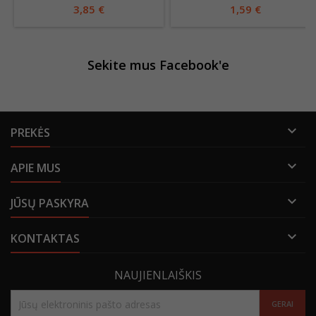
3,85 €
1,59 €
Sekite mus Facebook'e

PREKĖS

APIE MUS

JŪSŲ PASKYRA

KONTAKTAS
NAUJIENLAIŠKIS