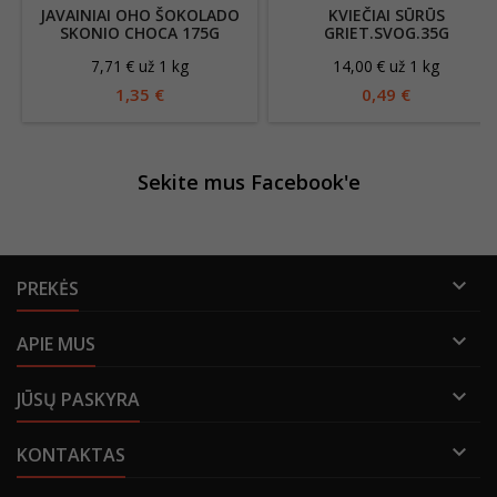
JAVAINIAI OHO ŠOKOLADO
KVIEČIAI SŪRŪS
SKONIO CHOCA 175G
GRIET.SVOG.35G
7,71 € už 1 kg
14,00 € už 1 kg
1,35 €
0,49 €
Sekite mus Facebook'e

PREKĖS

APIE MUS

JŪSŲ PASKYRA

KONTAKTAS