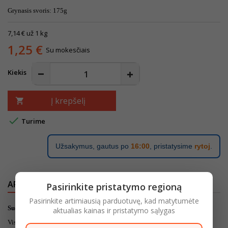
Grynasis svoris: 175g
7,14 € už 1 kg
1,25 €
Su mokesčiais
Kiekis
Į krepšelį


Turime
Užsakymus, gautus po
16:00
, pristatysime
rytoj
.
APRAŠYMAS
IŠSAMI PREKĖS INFORMACIJA
Pasirinkite pristatymo regioną
Pasirinkite artimiausią parduotuvę, kad matytumėte
Sudedamosios dalys:
aktualias kainas ir pristatymo sąlygas
Viso grūdo dalių KVIETINIAI miltai (yra glitimo) 37%, kukurūzų miltai,