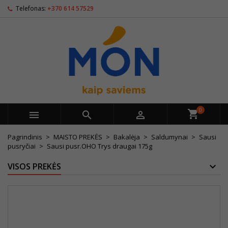
Telefonas:
+370 614 57529
0



Pagrindinis
MAISTO PREKĖS
Bakalėja
Saldumynai
Sausi
pusryčiai
Sausi pusr.OHO Trys draugai 175g
VISOS PREKĖS