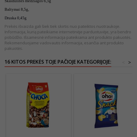
Skaidulinės medžiagos 6,5g
Baltymai 8,5g,
Druska 0,45g
Prekės išvaizda gali šiek tiek skirtis nuo pateiktos nuotraukoje.
Informacija, kurią pateikiame internetinėje parduotuvėje, yra bendro
pobūdžio. Išsamesnė informacija pateikiama ant produkto pakuotės.
Rekomenduojame vadovautis informacija, esančia ant produkto
pakuotės.
16 KITOS PREKĖS TOJE PAČIOJE KATEGORIJOJE:
<
>