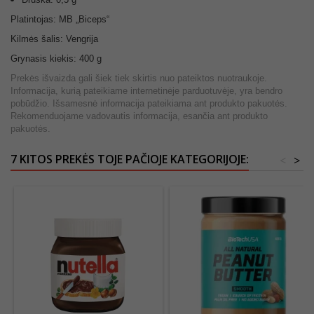
Platintojas: MB „Biceps“
Kilmės šalis: Vengrija
Grynasis kiekis: 400 g
Prekės išvaizda gali šiek tiek skirtis nuo pateiktos nuotraukoje.
Informacija, kurią pateikiame internetinėje parduotuvėje, yra bendro
pobūdžio. Išsamesnė informacija pateikiama ant produkto pakuotės.
Rekomenduojame vadovautis informacija, esančia ant produkto
pakuotės.
7 KITOS PREKĖS TOJE PAČIOJE KATEGORIJOJE:
<
>