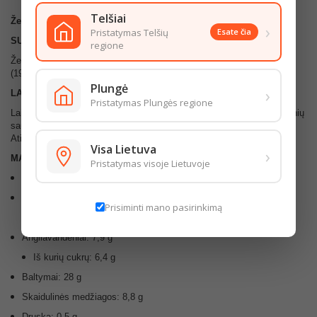
Telšiai
Žemės riešutų užtepas.
›
Pristatymas Telšių
Esate čia
SUDEDAMOSIOS DALYS
regione
Žemės riešutų sviestas (79,6%), traškūs žemės riešutų gabaliukai
(19,9%), druska.
Plungė
›
LAIKYMO SĄLYGOS
Pristatymas Plungės regione
Laikyti gerai uždaryta, sausoje, tamsioje vietoje. Saugoti nuo tiesioginių
saulės spindulių ir laikyti ne aukštesnėje kaip +25°C temperatūroje.
Atidarius suvartoti per 4 savaites.
Visa Lietuva
›
MAISTINGUMO VERTĖ (100G/ML)
Pristatymas visoje Lietuvoje
Energijos vertė: 2650 kJ / 629 kcal
Riebalai: 52 g
Prisiminti mano pasirinkimą
Iš kurių sočiųjų riebalų rūgščių: 4,9 g
Angliavandeniai: 7,9 g
Iš kurių cukrų: 6,4 g
Baltymai: 28 g
Skaidulinės medžiagos: 8,8 g
Druska: 0,5 g