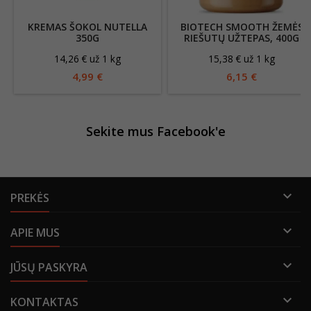
KREMAS ŠOKOL NUTELLA
BIOTECH SMOOTH ŽEMĖS
350G
RIEŠUTŲ UŽTEPAS, 400G
14,26 € už 1 kg
15,38 € už 1 kg
4,99 €
6,15 €
Sekite mus Facebook'e

PREKĖS

APIE MUS

JŪSŲ PASKYRA

KONTAKTAS