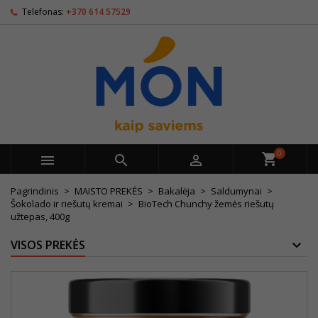
Telefonas:
+370 614 57529
0



Pagrindinis
MAISTO PREKĖS
Bakalėja
Saldumynai
Šokolado ir riešutų kremai
BioTech Chunchy žemės riešutų
užtepas, 400g
VISOS PREKĖS