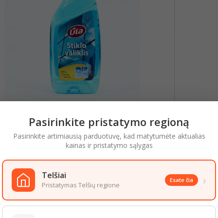
Pasirinkite pristatymo regioną
YMAS
IŠSAMI PREKĖS INFORMACIJA
Pasirinkite artimiausią parduotuvę, kad matytumėte aktualias
kainas ir pristatymo sąlygas
aizda gali šiek tiek skirtis nuo pateiktos nuotraukoje. Informacija, kurią 
 informacija pateikiama ant produkto pakuotės. Rekomenduojame vadovau
Telšiai
›
 PREKĖS TOJE PAČIOJE KATEGORIJOJE:
Esate čia
Pristatymas Telšių regione