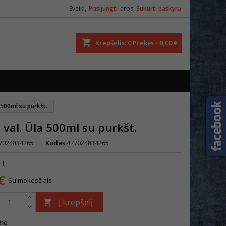
Sveiki,
Prisijungti
arba
Sukurti paskyrą
ška
Krepšelis
0
Prekės -
0,00 €
a 500ml su purkšt.
o val. Ūla 500ml su purkšt.
7024834265
Kodas
477024834265
 l
€
Su mokesčiais
Į krepšelį

me