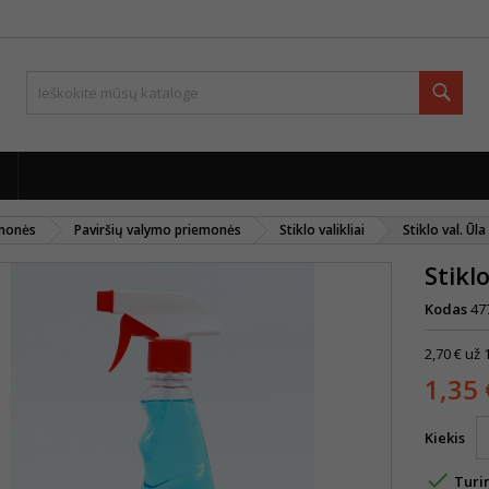
Paie
emonės
Paviršių valymo priemonės
Stiklo valikliai
Stiklo val. Ūl
Stikl
Kodas
47
2,70 € už 1
1,35 
Kiekis

Turi