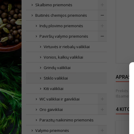
Skalbimo priemonės
Buitinės chemijos priemonės
Indų plovimo priemonės
Paviršių valymo priemonės
Virtuvės ir riebalų valikliai
Vonios, kalkių valikliai
Grindų valikliai
APRAŠ
Stiklo valikliai
Kiti valikliai
Prekės išv
Išsamesnė
WC valikliai ir gaivikliai
4 KITOS
Oro gaivikliai
Parazitų naikinimo priemonės
Valymo priemonės