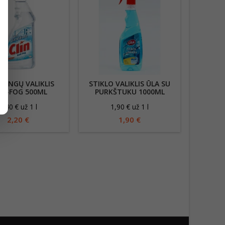
 LANGŲ VALIKLIS
STIKLO VALIKLIS ŪLA SU
TI-FOG 500ML
PURKŠTUKU 1000ML
4,40 € už 1 l
1,90 € už 1 l
2,20 €
1,90 €