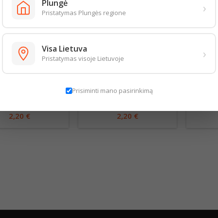
Plungė
›
Pristatymas Plungės regione
Visa Lietuva
›
Pristatymas visoje Lietuvoje
ANGŲ VALIKLIS PRO
CLIN LANGŲ VALIKLIS
CLIN
ATURE 500ML
500ML LEMON
AN
Prisiminti mano pasirinkimą
4,40 € už 1 l
4,40 € už 1 l
2,20 €
2,20 €