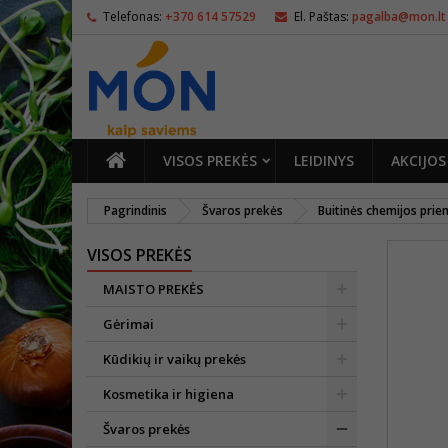
Telefonas:
+370 614 57529
El. Paštas:
pagalba@mon.lt
PAGRINDINIS
VISOS PREKĖS
LEIDINYS
AKCIJOS
Pagrindinis
Švaros prekės
Buitinės chemijos pri
VISOS PREKĖS
MAISTO PREKĖS
Gėrimai
Kūdikių ir vaikų prekės
Kosmetika ir higiena
Švaros prekės