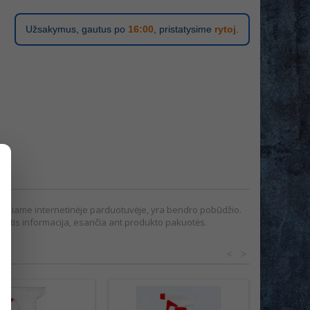
Užsakymus, gautus po
16:00
, pristatysime
rytoj
.
pateikiame internetinėje parduotuvėje, yra bendro pobūdžio.
tis informacija, esančia ant produkto pakuotės.
<
>