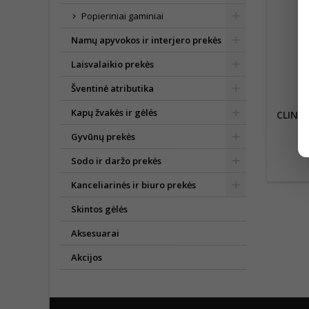
Popieriniai gaminiai
Namų apyvokos ir interjero prekės
Laisvalaikio prekės
Šventinė atributika
Kapų žvakės ir gėlės
CLIN L
N
Gyvūnų prekės
Sodo ir daržo prekės
Kanceliarinės ir biuro prekės
Skintos gėlės
Aksesuarai
Akcijos