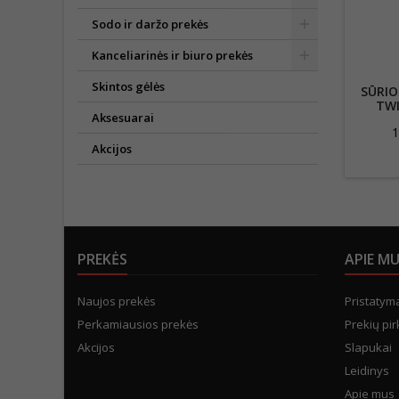
Sodo ir daržo prekės
Kanceliarinės ir biuro prekės
Skintos gėlės
SŪRIO
TWI
Aksesuarai
RIEB
1
Akcijos
PREKĖS
APIE M
Naujos prekės
Pristatym
Perkamiausios prekės
Prekių pir
Akcijos
Slapukai
Leidinys
Apie mus