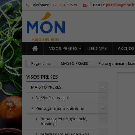
Telefonas:
+370 614 57529
El. Paštas:
pagalba@mon.lt
PAGRINDINIS
VISOS PREKĖS
LEIDINYS
AKCIJOS
Pagrindinis
MAISTO PREKĖS
Pieno gaminiai ir kiau
VISOS PREKĖS
MAISTO PREKĖS
Daržovės ir vaisiai
Pieno gaminiai ir kiaušiniai
Pienas, grietinė, grietinėlė,
kastinys
Kefyras,rūgpienis,pasukos