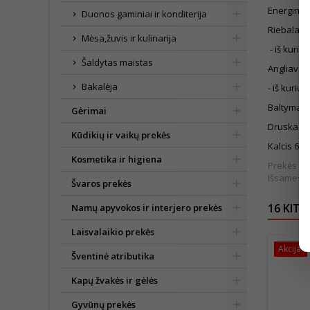
Energinė 
Duonos gaminiai ir konditerija
Riebalai 2
Mėsa,žuvis ir kulinarija
- iš kurių
Šaldytas maistas
Angliavan
Bakalėja
- iš kurių 
Baltymai 
Gėrimai
Druska 1.
Kūdikių ir vaikų prekės
Kalcis 66
Kosmetika ir higiena
Prekės išv
Išsamesnė
Švaros prekės
16 KITO
Namų apyvokos ir interjero prekės
Laisvalaikio prekės
Akcija!
Šventinė atributika
Kapų žvakės ir gėlės
Gyvūnų prekės