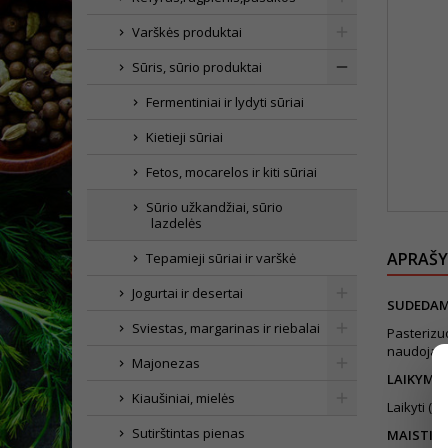
Varškės produktai
Sūris, sūrio produktai
Fermentiniai ir lydyti sūriai
Kietieji sūriai
Fetos, mocarelos ir kiti sūriai
Sūrio užkandžiai, sūrio
lazdelės
APRAŠ
Tepamieji sūriai ir varškė
Jogurtai ir desertai
SUDEDAM
Sviestas, margarinas ir riebalai
Pasterizu
naudojant
Majonezas
LAIKYMO
Kiaušiniai, mielės
Laikyti (0
Sutirštintas pienas
MAISTINĖ