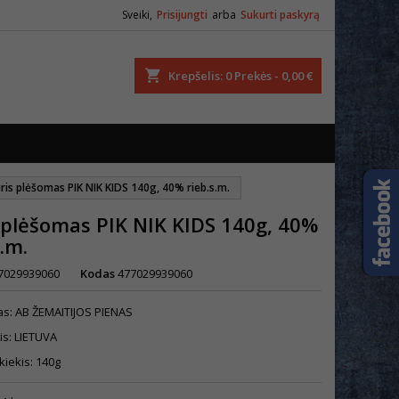
Sveiki,
Prisijungti
arba
Sukurti paskyrą
ška
Krepšelis
0
Prekės -
0,00 €
ris plėšomas PIK NIK KIDS 140g, 40% rieb.s.m.
 plėšomas PIK NIK KIDS 140g, 40%
s.m.
7029939060
Kodas
477029939060
s: AB ŽEMAITIJOS PIENAS
is: LIETUVA
kiekis: 140g