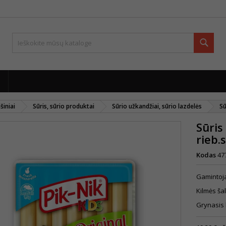
Paie
šiniai
Sūris, sūrio produktai
Sūrio užkandžiai, sūrio lazdelės
Sū
Sūris
rieb.
Kodas
47
Gamintoja
Kilmės šal
Grynasis 