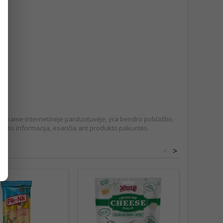
pateikiame internetinėje parduotuvėje, yra bendro pobūdžio.
tis informacija, esančia ant produkto pakuotės.
<
>