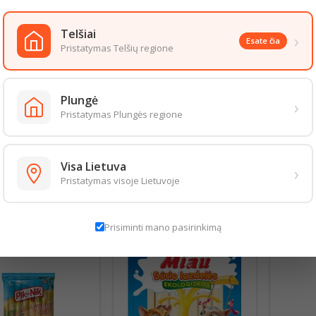
vertė 1229kJ/295kcal
2.8g
Telšiai
›
Esate čia
Pristatymas Telšių regione
 sočiųjų riebalų rūgščių 14.4g
deniai 0.35g
cukrų 0.5g
Plungė
›
26.7g
Pristatymas Plungės regione
3g
0mg.
Visa Lietuva
›
aizda gali šiek tiek skirtis nuo pateiktos nuotraukoje. Informacija, kurią 
Pristatymas visoje Lietuvoje
 informacija pateikiama ant produkto pakuotės. Rekomenduojame vadovau
S PREKĖS TOJE PAČIOJE KATEGORIJOJE:
Prisiminti mano pasirinkimą