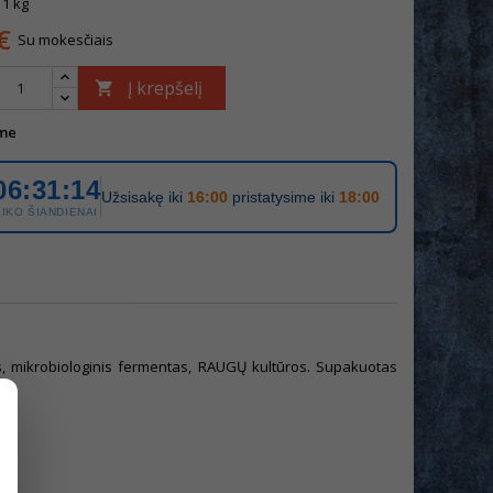
 1 kg
€
Su mokesčiais
Į krepšelį

me
06:31:14
Užsisakę iki
16:00
pristatysime iki
18:00
LIKO ŠIANDIENAI
is, mikrobiologinis fermentas, RAUGŲ kultūros. Supakuotas