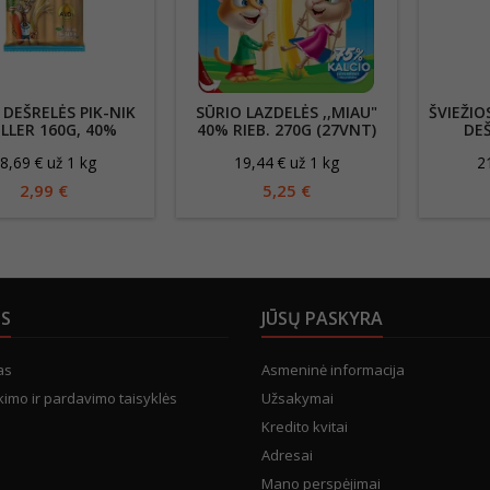
 DEŠRELĖS PIK-NIK
SŪRIO LAZDELĖS ,,MIAU"
ŠVIEŽIO
LLER 160G, 40%
40% RIEB. 270G (27VNT)
DEŠ
.S.M., PLĖŠOMOS
T
8,69 € už 1 kg
19,44 € už 1 kg
2
R
2,99 €
5,25 €
US
JŪSŲ PASKYRA
as
Asmeninė informacija
kimo ir pardavimo taisyklės
Užsakymai
Kredito kvitai
Adresai
Mano perspėjimai