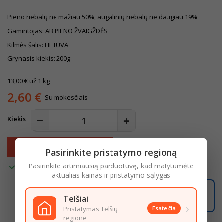
Pieno riebalų ne mažiau 50%, augalinių riebalų ne daugiau 19%
Gamintojas: AB PIENO ŽVAIGŽDĖS
Kilmės šalis: LIETUVA
Grynasis kiekis: 200g
13,00 € už 1 kg
2,60 €
Su mokesčiais
Kiekis
Į krepšelį

Pasirinkite pristatymo regioną

Pasirinkite artimiausią parduotuvę, kad matytumėte
Turime
aktualias kainas ir pristatymo sąlygas
07:18:52
Užsisakę iki
16:00
pristatysime iki
18:00
Telšiai
LIKO ŠIANDIENAI
›
Pristatymas Telšių
Esate čia
regione