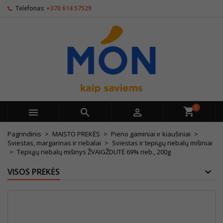
Telefonas:
+370 614 57529
0



Pagrindinis
MAISTO PREKĖS
Pieno gaminiai ir kiaušiniai
Sviestas, margarinas ir riebalai
Sviestas ir tepiųjų riebalų mišiniai
Tepiųjų riebalų mišinys ŽVAIGŽDUTĖ 69% rieb., 200g
VISOS PREKĖS