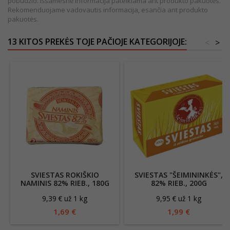
pobūdžio. Išsamesnė informacija pateikiama ant produkto pakuotės.
Rekomenduojame vadovautis informacija, esančia ant produkto
pakuotės.
13 KITOS PREKĖS TOJE PAČIOJE KATEGORIJOJE:
<
>
SVIESTAS ROKIŠKIO
SVIESTAS "ŠEIMININKĖS",
NAMINIS 82% RIEB., 180G
82% RIEB., 200G
9,39 € už 1 kg
9,95 € už 1 kg
1,69 €
1,99 €