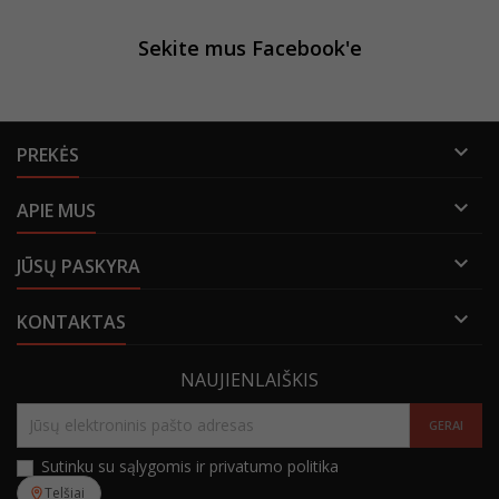
Sekite mus Facebook'e

PREKĖS

APIE MUS

JŪSŲ PASKYRA

KONTAKTAS
NAUJIENLAIŠKIS
Sutinku su sąlygomis ir privatumo politika
Telšiai